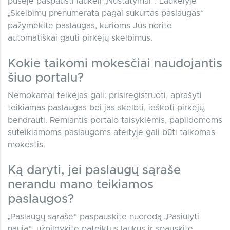
pusėje paspausti laukelį „Nustatymai“. Laukelyje
„Skelbimų prenumerata pagal sukurtas paslaugas“
pažymėkite paslaugas, kurioms Jūs norite
automatiškai gauti pirkėjų skelbimus.
Kokie taikomi mokesčiai naudojantis
šiuo portalu?
Nemokamai teikėjas gali: prisiregistruoti, aprašyti
teikiamas paslaugas bei jas skelbti, ieškoti pirkėjų,
bendrauti. Remiantis portalo taisyklėmis, papildomoms
suteikiamoms paslaugoms ateityje gali būti taikomas
mokestis.
Ką daryti, jei paslaugų sąraše
nerandu mano teikiamos
paslaugos?
„Paslaugų sąraše“ paspauskite nuorodą „Pasiūlyti
naują“, užpildykite pateiktus laukus ir spauskite