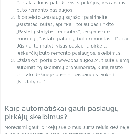
Portalas Jums pateiks visus pirkėjus, ieškančius
buto remonto paslaugos;
iš pateikto „Paslaugų sąrašo“ pasirinkite
„Pastatas, butas, aplinka“, toliau pasirinkite
„Pastatų statyba, remontas“, paspauskite
nuorodą „Pastato patalpų, buto remontas“. Dabar
Jūs galite matyti visus paslaugų pirkėjų,
ieškančių buto remonto paslaugos, skelbimus;
užsisakyti portalo www.paslaugos24.lt suteikiamą
automatinę skelbimų prenumeratą, kurią rasite
portalo dešinėje pusėje, paspaudus laukelį
„Nustatymai“.
Kaip automatiškai gauti paslaugų
pirkėjų skelbimus?
Norėdami gauti pirkėjų skelbimus Jums reikia dešinėje