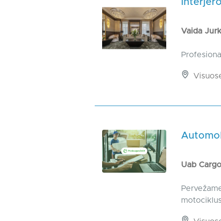
Interjer
Vaida Jur
Profesiona
Visuos
Automobi
Uab Carg
Pervežame
motociklus