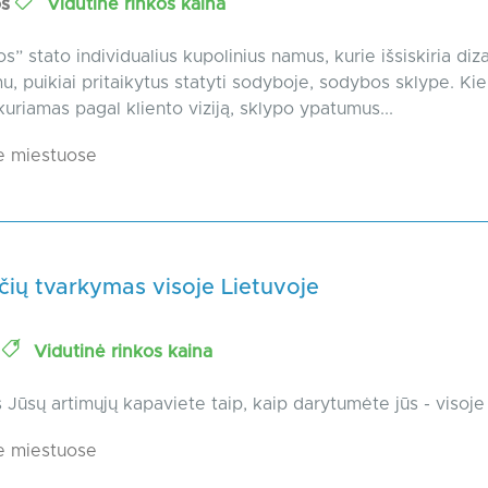
os
Vidutinė rinkos kaina
” stato individualius kupolinius namus, kurie išsiskiria diza
u, puikiai pritaikytus statyti sodyboje, sodybos sklype. Ki
kuriamas pagal kliento viziją, sklypo ypatumus...
e miestuose
ių tvarkymas visoje Lietuvoje
t
Vidutinė rinkos kaina
Jūsų artimųjų kapaviete taip, kaip darytumėte jūs - visoje
e miestuose