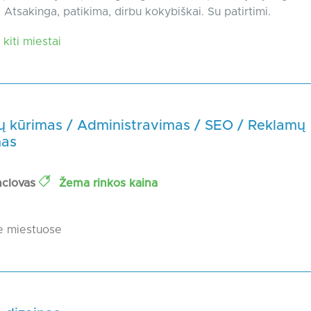
 Atsakinga, patikima, dirbu kokybiškai. Su patirtimi.
kiti miestai
ių kūrimas / Administravimas / SEO / Reklamų
mas
nclovas
Žema rinkos kaina
e miestuose