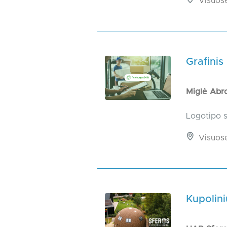
Visuos
Grafinis
Miglė Abr
Logotipo s
Visuos
Kupolin