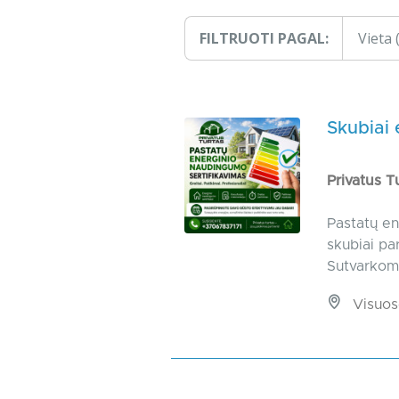
FILTRUOTI PAGAL:
Vieta
Skubiai 
Privatus T
Pastatų en
skubiai pa
Sutvarkome
Visuos