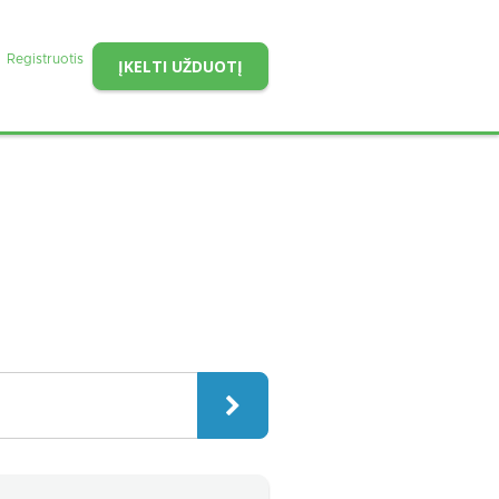
Registruotis
ĮKELTI UŽDUOTĮ