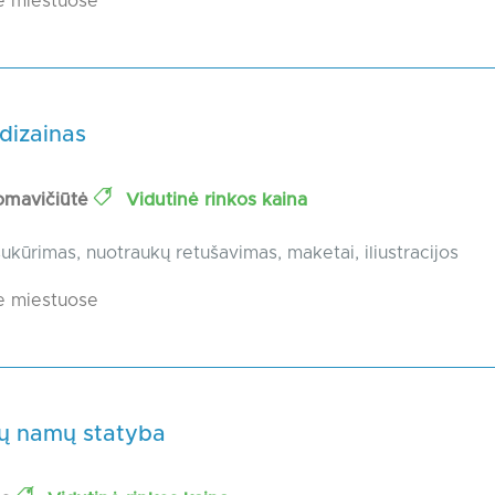
e miestuose
 dizainas
omavičiūtė
Vidutinė rinkos kaina
ukūrimas, nuotraukų retušavimas, maketai, iliustracijos
e miestuose
ių namų statyba