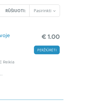
RŪŠIUOTI:
Pasirinkti
uvoje
€ 1.00
PERŽIŪRĖTI
E Reikia
..