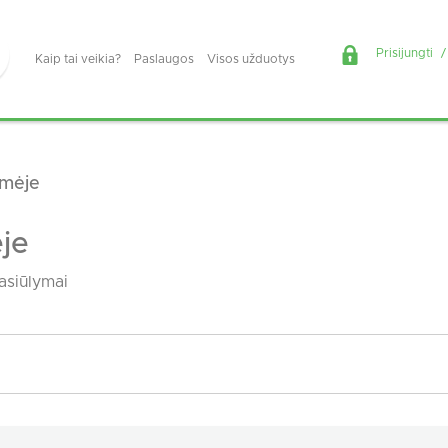
Prisijungti
/
Kaip tai veikia?
Paslaugos
Visos užduotys
lmėje
je
asiūlymai