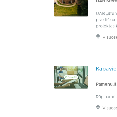
UAB Sfer
UAB „Sferos
praktiškum
projektas 
Visuos
Kapavieč
Pamenu.l
Rūpinamės 
Visuos