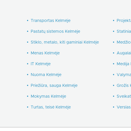
•
Transportas Kelmėje
•
Projek
•
Pastatų sistemos Kelmėje
•
Statini
•
Stiklo, metalo, kiti gaminiai Kelmėje
•
Medžio
•
Menas Kelmėje
•
Augala
•
IT Kelmėje
•
Medija
•
Nuoma Kelmėje
•
Valyma
•
Priežiūra, sauga Kelmėje
•
Grožis 
•
Mokymas Kelmėje
•
Sveika
•
Turtas, teisė Kelmėje
•
Verslas