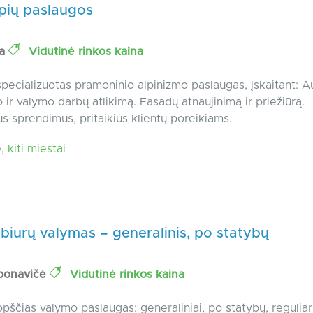
ipių paslaugos
ja
Vidutinė rinkos kaina
pecializuotas pramoninio alpinizmo paslaugas, įskaitant: A
ir valymo darbų atlikimą. Fasadų atnaujinimą ir priežiūrą.
ius sprendimus, pritaikius klientų poreikiams.
,
kiti miestai
biurų valymas – generalinis, po statybų
bonavičė
Vidutinė rinkos kaina
opščias valymo paslaugas: generaliniai, po statybų, regulia