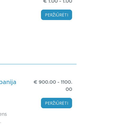
€ 1.00 - 1.00
PERŽIŪRĖTI
panija
€ 900.00 - 1100.
00
PERŽIŪRĖTI
ens
.