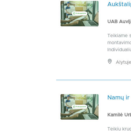
Aukštal
UAB Auvi
Teikiame s
montavimo 
Individual
Alytuje
Namų ir 
Kamilė Ur
Teikiu kru