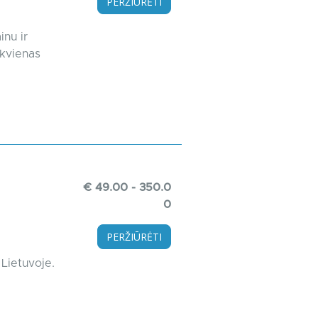
PERŽIŪRĖTI
inu ir
ekvienas
€ 49.00 - 350.0
0
PERŽIŪRĖTI
 Lietuvoje.