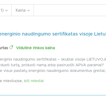
(1)
Kaina
energinio naudingumo sertifikatas visoje Liet
urtas
Vidutinė rinkos kaina
erginis naudingumo sertifikatas – skubiai visoje LIETUVOJ
rduoti turtą, priduoti namą arba pasiruošti APVA paramai?
 visus pastatų energinio naudingumo dokumentus greitai,.
e miestuose,
kiti miestai