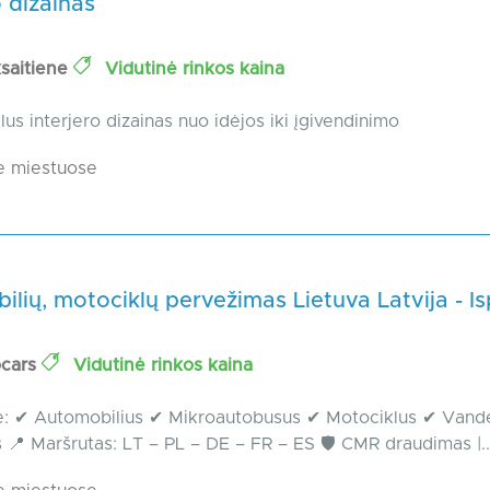
o dizainas
ksaitiene
Vidutinė rinkos kaina
lus interjero dizainas nuo idėjos iki įgivendinimo
e miestuose
lių, motociklų pervežimas Lietuva Latvija - Is
ocars
Vidutinė rinkos kaina
: ✔ Automobilius ✔ Mikroautobusus ✔ Motociklus ✔ Vand
 📍 Maršrutas: LT – PL – DE – FR – ES 🛡 CMR draudimas |..