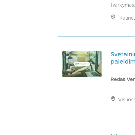
tvarkymas.
Kaune,
Svetain
paleidi
Redas Ve
Visuos