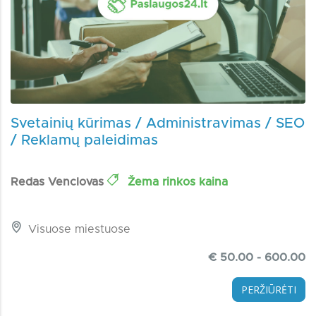
Svetainių kūrimas / Administravimas / SEO
/ Reklamų paleidimas
Redas Venclovas
Žema rinkos kaina
Visuose miestuose
€ 50.00 - 600.00
PERŽIŪRĖTI