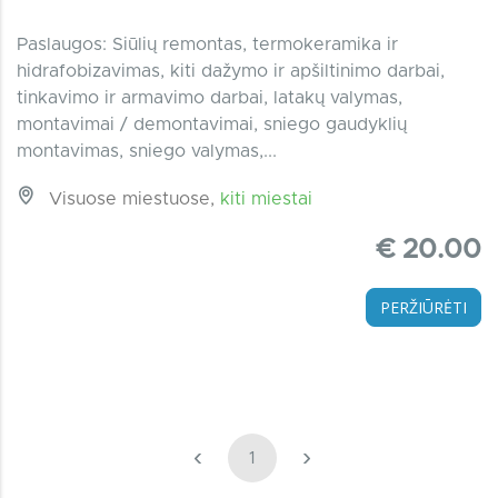
Paslaugos: Siūlių remontas, termokeramika ir
hidrafobizavimas, kiti dažymo ir apšiltinimo darbai,
tinkavimo ir armavimo darbai, latakų valymas,
montavimai / demontavimai, sniego gaudyklių
montavimas, sniego valymas,...
Visuose miestuose,
kiti miestai
€ 20.00
PERŽIŪRĖTI
‹
›
1