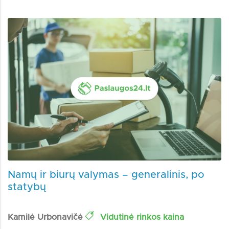
Namų ir biurų valymas – generalinis, po
statybų
Kamilė Urbonavičė
Vidutinė rinkos kaina