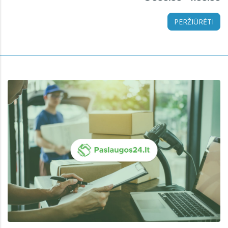
PERŽIŪRĖTI