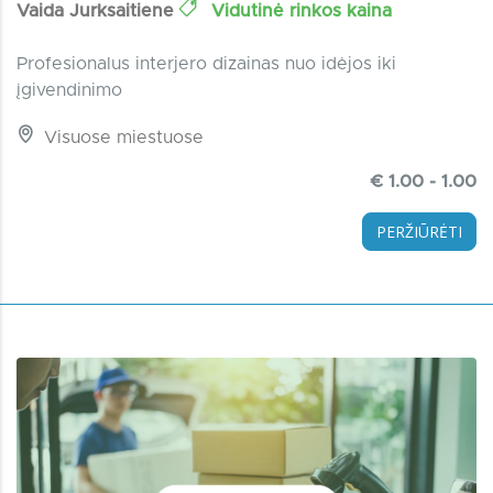
Vaida Jurksaitiene
Vidutinė rinkos kaina
Profesionalus interjero dizainas nuo idėjos iki
įgivendinimo
Visuose miestuose
€ 1.00 - 1.00
PERŽIŪRĖTI