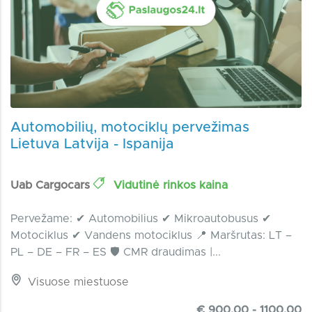
Automobilių, motociklų pervežimas
Lietuva Latvija - Ispanija
Uab Cargocars
Vidutinė rinkos kaina
Pervežame: ✔ Automobilius ✔ Mikroautobusus ✔
Motociklus ✔ Vandens motociklus 📍 Maršrutas: LT –
PL – DE – FR – ES 🛡 CMR draudimas |...
Visuose miestuose
€ 900.00 - 1100.00