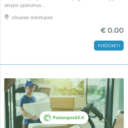
sklypo ypatumus...
Visuose miestuose
€ 0.00
PERŽIŪRĖTI