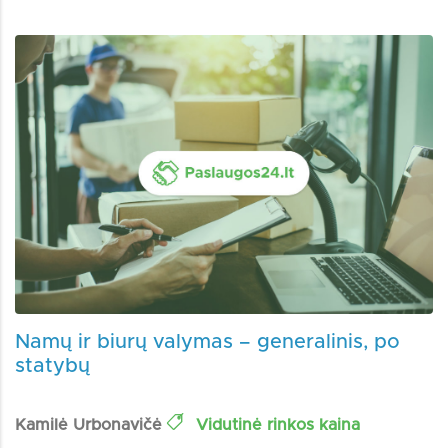
Namų ir biurų valymas – generalinis, po
statybų
Kamilė Urbonavičė
Vidutinė rinkos kaina