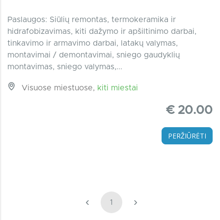
Paslaugos: Siūlių remontas, termokeramika ir
hidrafobizavimas, kiti dažymo ir apšiltinimo darbai,
tinkavimo ir armavimo darbai, latakų valymas,
montavimai / demontavimai, sniego gaudyklių
montavimas, sniego valymas,...
Visuose miestuose,
kiti miestai
€ 20.00
PERŽIŪRĖTI
‹
›
1