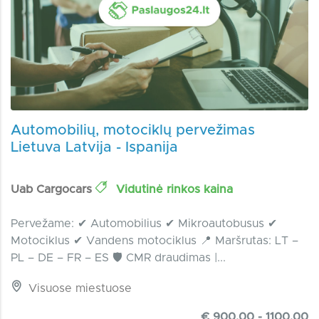
Automobilių, motociklų pervežimas
Lietuva Latvija - Ispanija
Uab Cargocars
Vidutinė rinkos kaina
Pervežame: ✔ Automobilius ✔ Mikroautobusus ✔
Motociklus ✔ Vandens motociklus 📍 Maršrutas: LT –
PL – DE – FR – ES 🛡 CMR draudimas |...
Visuose miestuose
€ 900.00 - 1100.00