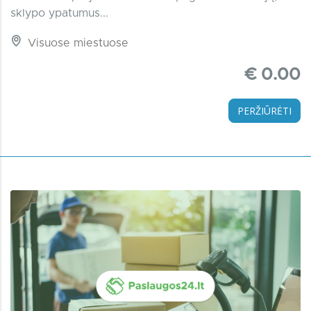
sklypo ypatumus...
Visuose miestuose
€ 0.00
PERŽIŪRĖTI