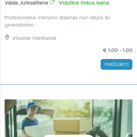
Vaida Jurksaitiene
Vidutinė rinkos kaina
Profesionalus interjero dizainas nuo idėjos iki
įgivendinimo
Visuose miestuose
€ 1.00 - 1.00
PERŽIŪRĖTI