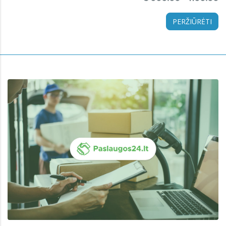
PERŽIŪRĖTI