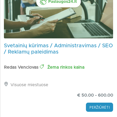
Svetainių kūrimas / Administravimas / SEO
/ Reklamų paleidimas
Redas Venclovas
Žema rinkos kaina
Visuose miestuose
€ 50.00 - 600.00
PERŽIŪRĖTI