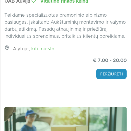
UAB Auvija
Vidutinė rinkos kaina
Teikiame specializuotas pramoninio alpinizmo
paslaugas, įskaitant: Aukštuminių montavimo ir valymo
darbų atlikimą. Fasadų atnaujinimą ir priežiūrą.
Individualius sprendimus, pritaikius klientų poreikiams.
Alytuje,
kiti miestai
€ 7.00 - 20.00
PERŽIŪRĖTI