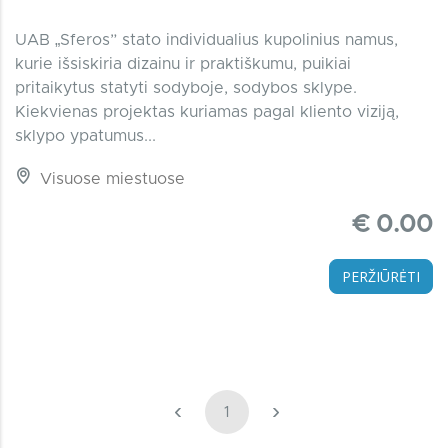
UAB „Sferos” stato individualius kupolinius namus,
kurie išsiskiria dizainu ir praktiškumu, puikiai
pritaikytus statyti sodyboje, sodybos sklype.
Kiekvienas projektas kuriamas pagal kliento viziją,
sklypo ypatumus...
Visuose miestuose
€ 0.00
PERŽIŪRĖTI
‹
›
1