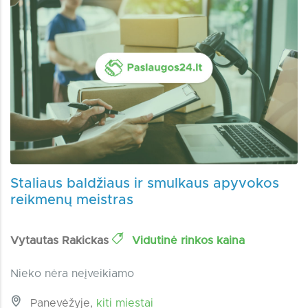
Staliaus baldžiaus ir smulkaus apyvokos
reikmenų meistras
Vytautas Rakickas
Vidutinė rinkos kaina
Nieko nėra neįveikiamo
Panevėžyje,
kiti miestai