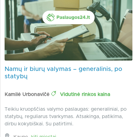
Namų ir biurų valymas – generalinis, po
statybų
Kamilė Urbonavičė
Vidutinė rinkos kaina
Teikiu kruopščias valymo paslaugas: generaliniai, po
statybų, reguliarus tvarkymas. Atsakinga, patikima,
dirbu kokybiškai. Su patirtimi.
Kaune,
kiti miestai