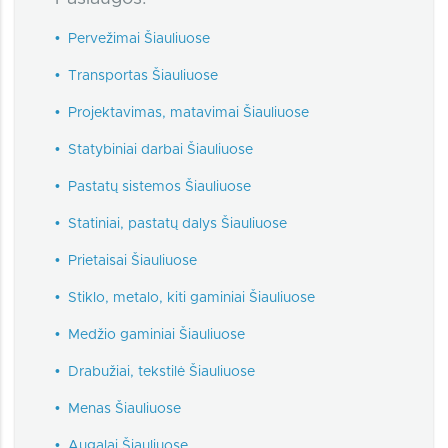
•
Pervežimai Šiauliuose
•
Transportas Šiauliuose
•
Projektavimas, matavimai Šiauliuose
•
Statybiniai darbai Šiauliuose
•
Pastatų sistemos Šiauliuose
•
Statiniai, pastatų dalys Šiauliuose
•
Prietaisai Šiauliuose
•
Stiklo, metalo, kiti gaminiai Šiauliuose
•
Medžio gaminiai Šiauliuose
•
Drabužiai, tekstilė Šiauliuose
•
Menas Šiauliuose
•
Augalai Šiauliuose