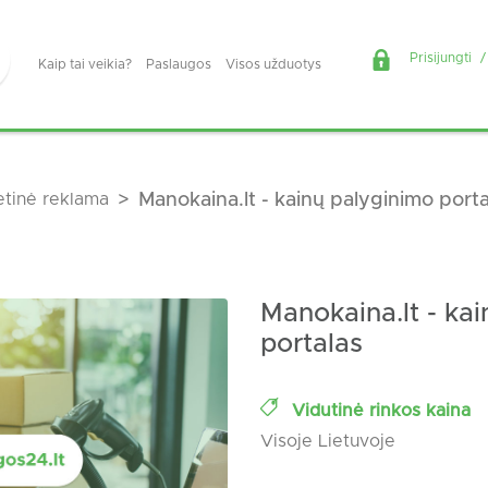
Prisijungti
/
Kaip tai veikia?
Paslaugos
Visos užduotys
etinė reklama
Manokaina.lt - kainų palyginimo porta
Manokaina.lt - ka
portalas
Vidutinė rinkos kaina
Visoje Lietuvoje