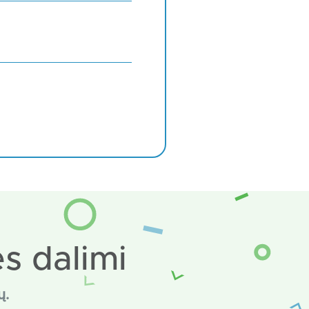
s dalimi
ų.