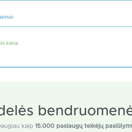
 asmuo
kos kaina
delės bendruomenė
augiau kaip
15
.000 paslaugų teikėjų pasiūlym