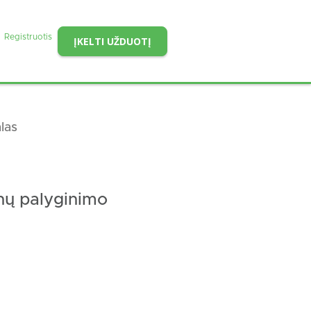
Registruotis
ĮKELTI UŽDUOTĮ
las
inų palyginimo