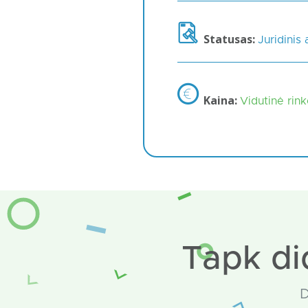
Statusas:
Juridinis
Kaina:
Vidutinė rin
Tapk di
D