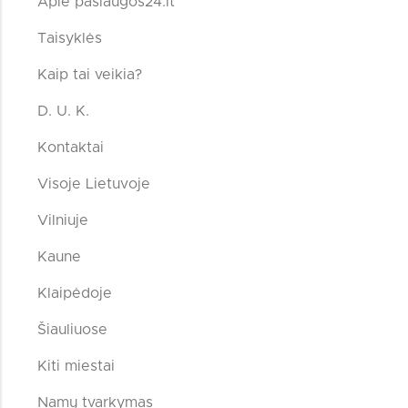
Apie paslaugos24.lt
Taisyklės
Kaip tai veikia?
D. U. K.
Kontaktai
Visoje Lietuvoje
Vilniuje
Kaune
Klaipėdoje
Šiauliuose
Kiti miestai
Namų tvarkymas