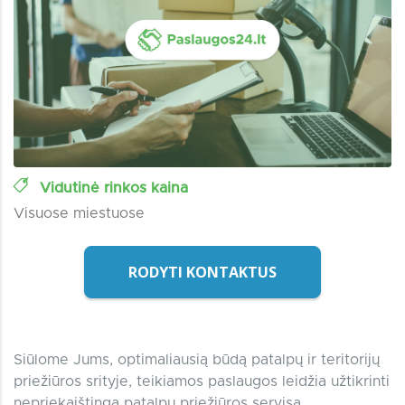
Vidutinė rinkos kaina
Visuose miestuose
RODYTI KONTAKTUS
Siūlome Jums, optimaliausią būdą patalpų ir teritorijų
priežiūros srityje, teikiamos paslaugos leidžia užtikrinti
nepriekaištingą patalpų priežiūros servisą,