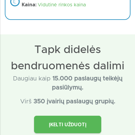
Kaina:
Vidutinė rinkos kaina
Tapk didelės
bendruomenės dalimi
Daugiau kaip
15
.000 paslaugų teikėjų
pasiūlymų.
Virš
350 įvairių paslaugų grupių.
ĮKELTI UŽDUOTĮ