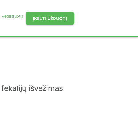
Registruotis
ĮKELTI UŽDUOTĮ
fekalijų išvežimas