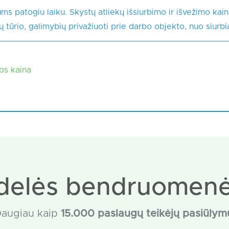
s patogiu laiku. Skystų atliekų išsiurbimo ir išvežimo kai
kų tūrio, galimybių privažiuoti prie darbo objekto, nuo siurb
kos kaina
delės bendruomenė
augiau kaip
15
.000 paslaugų teikėjų pasiūlym