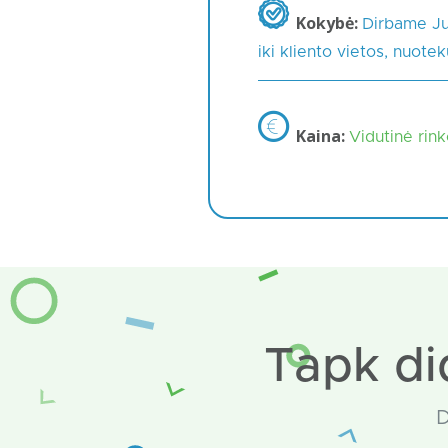
Kokybė:
Dirbame Jum
iki kliento vietos, nuote
Kaina:
Vidutinė rin
Tapk di
D