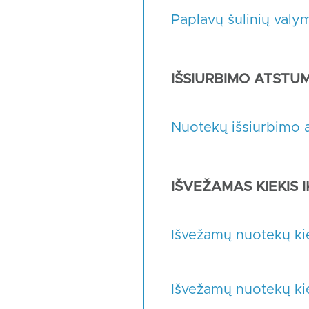
Paplavų šulinių valy
IŠSIURBIMO ATSTUMA
Nuotekų išsiurbimo a
IŠVEŽAMAS KIEKIS IK
Išvežamų nuotekų kie
Išvežamų nuotekų kie