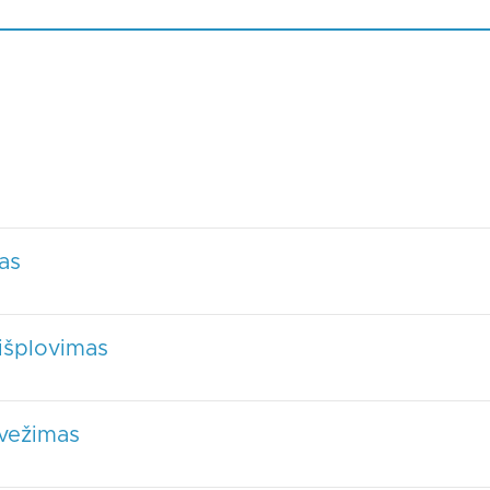
as
išplovimas
švežimas