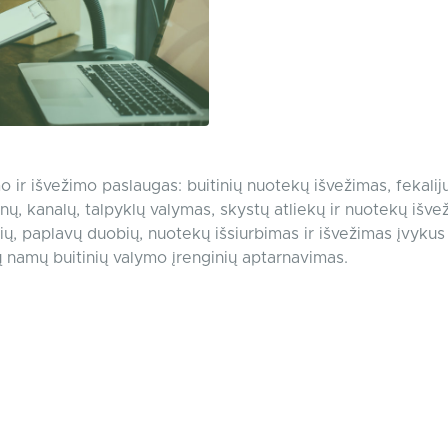
 ir išvežimo paslaugas: buitinių nuotekų išvežimas, fekalij
ų, kanalų, talpyklų valymas, skystų atliekų ir nuotekų išv
inių, paplavų duobių, nuotekų išsiurbimas ir išvežimas įvykus
jų namų buitinių valymo įrenginių aptarnavimas.