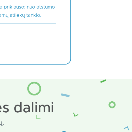
na priklauso: nuo atstumo
iamų atliekų tankio.
s dalimi
ų.