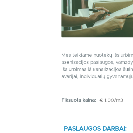
Mes teikiame nuotekų išsiurbimo
asenizacijos paslaugos, vamzdyn
išsiurbimas iš kanalizacijos šul
avarijai, individualių gyvenamų
Fiksuota kaina:
€ 1.00/m3
PASLAUGOS DARBAI: