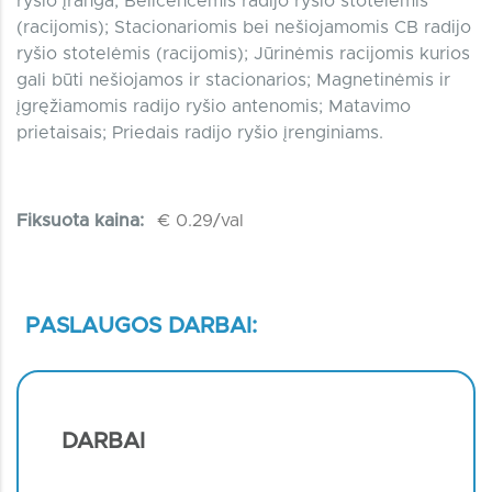
ryšio įranga; Belicencėmis radijo ryšio stotelėmis
(racijomis); Stacionariomis bei nešiojamomis CB radijo
ryšio stotelėmis (racijomis); Jūrinėmis racijomis kurios
gali būti nešiojamos ir stacionarios; Magnetinėmis ir
įgręžiamomis radijo ryšio antenomis; Matavimo
prietaisais; Priedais radijo ryšio įrenginiams.
Fiksuota kaina:
€ 0.29/val
PASLAUGOS DARBAI:
DARBAI