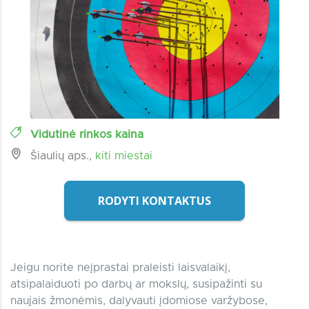
Vidutinė rinkos kaina
Šiaulių aps.,
kiti miestai
RODYTI KONTAKTUS
Jeigu norite neįprastai praleisti laisvalaikį,
atsipalaiduoti po darbų ar mokslų, susipažinti su
naujais žmonėmis, dalyvauti įdomiose varžybose,