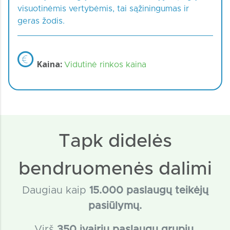
visuotinėmis vertybėmis, tai sąžiningumas ir
geras žodis.
Kaina:
Vidutinė rinkos kaina
Tapk didelės
bendruomenės dalimi
Daugiau kaip
15
.000 paslaugų teikėjų
pasiūlymų.
Virš
350 įvairių paslaugų grupių.