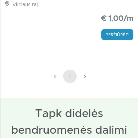
Vilniaus raj.
€ 1.00/m
PERŽIŪRĖTI
‹
›
1
Tapk didelės
bendruomenės dalimi