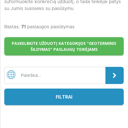
suformuokite konkrečią užduotį, o tada teikėjai patys
su Jumis susisieks su pasiūlymu
Rastas:
71
paslaugos pasiūlymas
PASKELBKITE UŽDUOTĮ KATEGORIJOS "GEOTERMINIS
ŠILDYMAS" PASLAUGŲ TEIKĖJAMS
FILTRAI