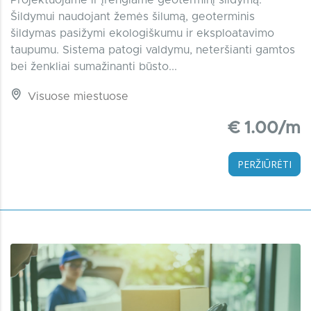
Projektuojame ir įrengiame geoterminį šildymą.
Šildymui naudojant žemės šilumą, geoterminis
šildymas pasižymi ekologiškumu ir eksploatavimo
taupumu. Sistema patogi valdymu, neteršianti gamtos
bei ženkliai sumažinanti būsto...
Visuose miestuose
€ 1.00/m
PERŽIŪRĖTI