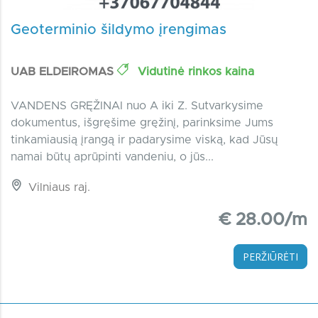
Geoterminio šildymo įrengimas
UAB ELDEIROMAS
Vidutinė rinkos kaina
VANDENS GRĘŽINAI nuo A iki Z. Sutvarkysime
dokumentus, išgręšime gręžinį, parinksime Jums
tinkamiausią įrangą ir padarysime viską, kad Jūsų
namai būtų aprūpinti vandeniu, o jūs...
Vilniaus raj.
€ 28.00/m
PERŽIŪRĖTI