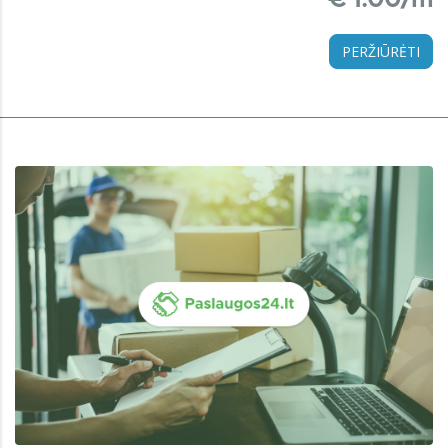
PERŽIŪRĖTI