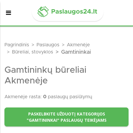
Pagrindinis
Paslaugos
Akmenėje
Būreliai, stovyklos
Gamtininkai
Gamtininkų būreliai
Akmenėje
Akmenėje rasta:
0
paslaugų pasiūlymų
PASKELBKITE UŽDUOTĮ KATEGORIJOS
"GAMTININKAI" PASLAUGŲ TEIKĖJAMS