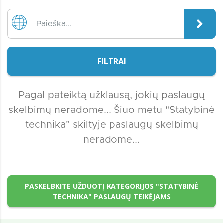
FILTRAI
Pagal pateiktą užklausą, jokių paslaugų
skelbimų neradome... Šiuo metu "Statybinė
technika" skiltyje paslaugų skelbimų
neradome...
PASKELBKITE UŽDUOTĮ KATEGORIJOS "STATYBINĖ
TECHNIKA" PASLAUGŲ TEIKĖJAMS