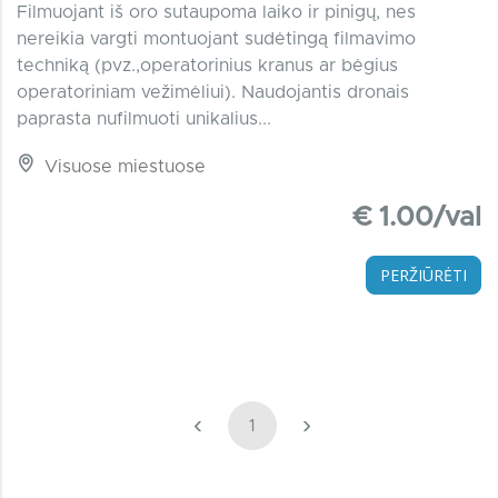
Filmuojant iš oro sutaupoma laiko ir pinigų, nes
nereikia vargti montuojant sudėtingą filmavimo
techniką (pvz.,operatorinius kranus ar bėgius
operatoriniam vežimėliui). Naudojantis dronais
paprasta nufilmuoti unikalius...
Visuose miestuose
€ 1.00/val
PERŽIŪRĖTI
‹
›
1