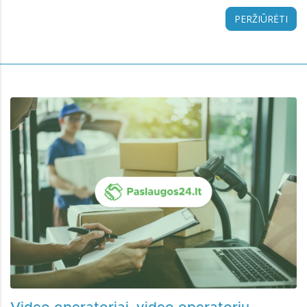
PERŽIŪRĖTI