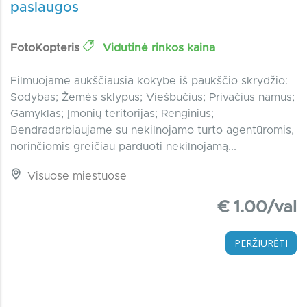
paslaugos
FotoKopteris
Vidutinė rinkos kaina
Filmuojame aukščiausia kokybe iš paukščio skrydžio:
Sodybas; Žemės sklypus; Viešbučius; Privačius namus;
Gamyklas; Įmonių teritorijas; Renginius;
Bendradarbiaujame su nekilnojamo turto agentūromis,
norinčiomis greičiau parduoti nekilnojamą...
Visuose miestuose
€ 1.00/val
PERŽIŪRĖTI