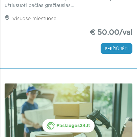
užfiksuoti pačias gražiausias...
Visuose miestuose
€ 50.00/val
PERŽIŪRĖTI