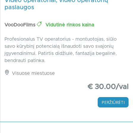
Video operatoriai, video operatorių
paslaugos
VooDooFilms
Vidutinė rinkos kaina
Profesionalus TV operatorius - montuotojas, siūlo
savo kūrybinį potencialą išnaudoti savo svajonių
įgyvendinimui. Patirtis didžiulė, fantazija begalinė,
bendrauti patinka.
Visuose miestuose
€ 30.00/val
PERŽIŪRĖTI