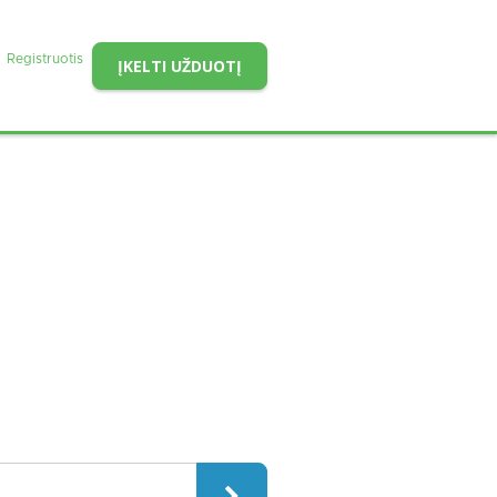
Registruotis
ĮKELTI UŽDUOTĮ