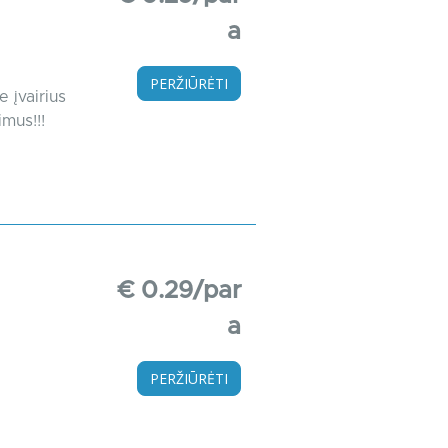
a
PERŽIŪRĖTI
 įvairius
mus!!!
€ 0.29/par
a
PERŽIŪRĖTI