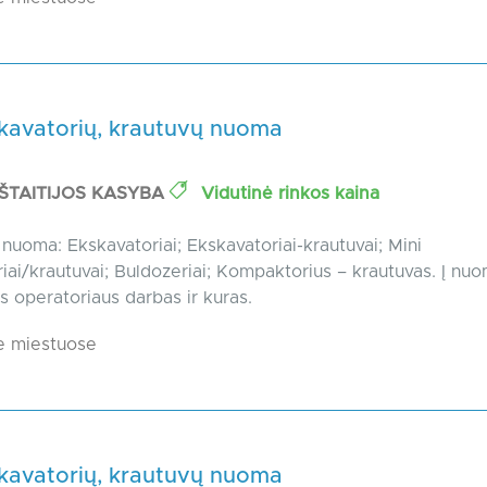
skavatorių, krautuvų nuoma
ŠTAITIJOS KASYBA
Vidutinė rinkos kaina
nuoma: Ekskavatoriai; Ekskavatoriai-krautuvai; Mini
iai/krautuvai; Buldozeriai; Kompaktorius – krautuvas. Į nu
as operatoriaus darbas ir kuras.
e miestuose
skavatorių, krautuvų nuoma