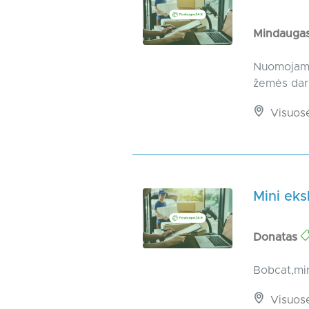
Mindauga
Nuomojamas
žemės darb
Visuos
Mini ek
Donatas
Bobcat,mi
Visuos