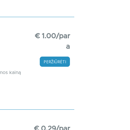
€ 1.00/par
a
PERŽIŪRĖTI
omos kainą
€ 0.29/par