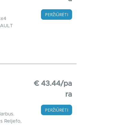
PERŽIŪRĖTI
6x4
ENAULT
€ 43.44/pa
ra
PERŽIŪRĖTI
darbus.
s Reljefo,