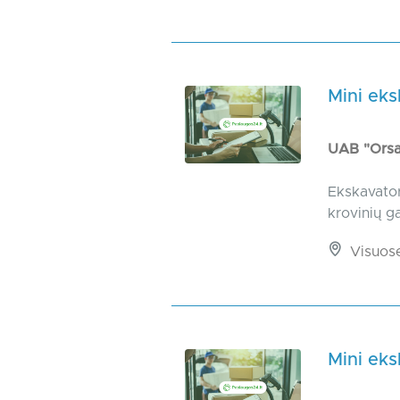
Mini ek
UAB "Ors
Ekskavator
krovinių g
Visuos
Mini ek