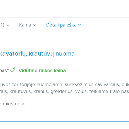
(1)
Kaina
Detali paieška
skavatorių, krautuvų nuoma
bas"
Vidutinė rinkos kaina
tuvos teritorijoje nuomojame: sunkvežimius savivarčius, bul
ius, krautuvus, kranus, greiderius, volus, teikiame tralo pa
e miestuose