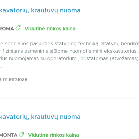
skavatorių, krautuvų nuoma
OROMA
Vidutinė rinkos kaina
specialios paskirties statybinę techniką. Statybų bendr
 fiziniams asmenims siūlome nuomotis mini ekskavatorius
ius nuomojamas su operatoriumi, pristatomas (atvežamas) 
.
e miestuose
skavatorių, krautuvų nuoma
SMONTA
Vidutinė rinkos kaina