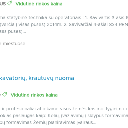
TUS
Vidutinė rinkos kaina
a statybinė technika su operatoriais : 1. Savivartis 3-ašis 
erčia į visas puses) 2014m. 2. Savivarčiai 4-ašiai 8x4 R
isas puses)...
e miestuose
skavatorių, krautuvų nuoma
ė
Vidutinė rinkos kaina
 ir profesionaliai atliekame visus žemės kasimo, lyginimo 
okias paslaugas kaip: Kelių, įvažiavimų į sklypus formavima
lypų formavimas Žemių planiravimas Įvairaus...