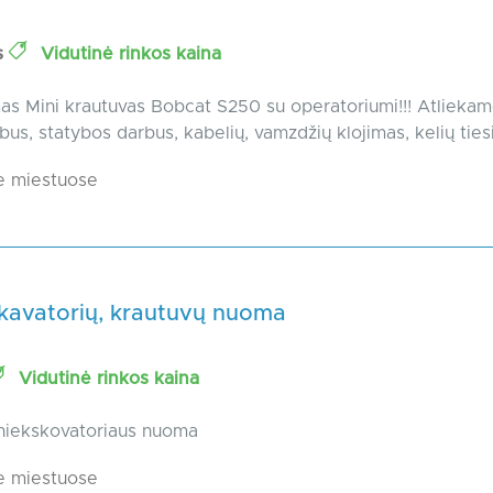
s
Vidutinė rinkos kaina
 Mini krautuvas Bobcat S250 su operatoriumi!!! Atliekame
us, statybos darbus, kabelių, vamzdžių klojimas, kelių tiesi
e miestuose
skavatorių, krautuvų nuoma
Vidutinė rinkos kaina
niekskovatoriaus nuoma
e miestuose