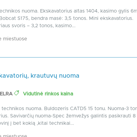
echnikos nuoma. Ekskavatorius altas 1404, kasimo gylis 6m
Bobcat S175, bendra masė: 3,5 tonos. Mini ekskavatorius.
iaus svoris – 3,2 tonos, kasimo...
e miestuose
skavatorių, krautuvų nuoma
MELRA
Vidutinė rinkos kaina
s technikos nuoma. Buldozeris CATD5 15 tonu. Nuoma-3 to
ius. Savivarčių nuoma-Spec žemvežys galintis pasikrauti 8 
vinį į bet kokią ,kitai technikai...
e miestuose