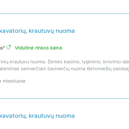
skavatorių, krautuvų nuoma
as"
Vidutinė rinkos kaina
inių krautuvu nuoma. Žemės kasimo, lyginimo, krovimo darb
abenimas savivarčiais Savivarčių nuoma Betonvežių paslau
e miestuose
skavatorių, krautuvų nuoma