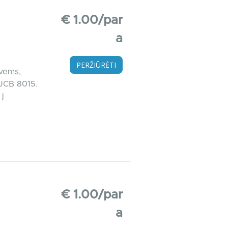
€ 1.00/par
a
PERŽIŪRĖTI
ovėms,
 JCB 8015.
į
€ 1.00/par
a