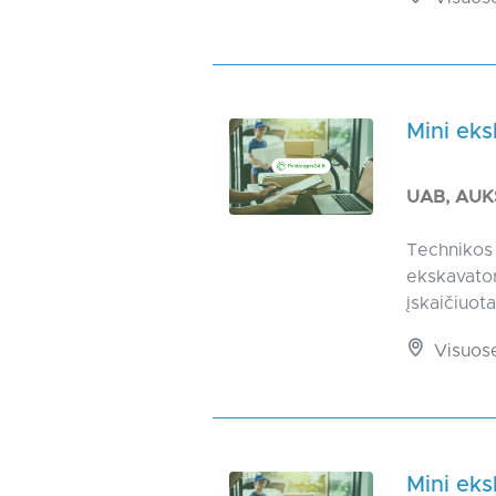
Mini ek
UAB, AUK
Technikos 
ekskavator
įskaičiuot
Visuos
Mini ek