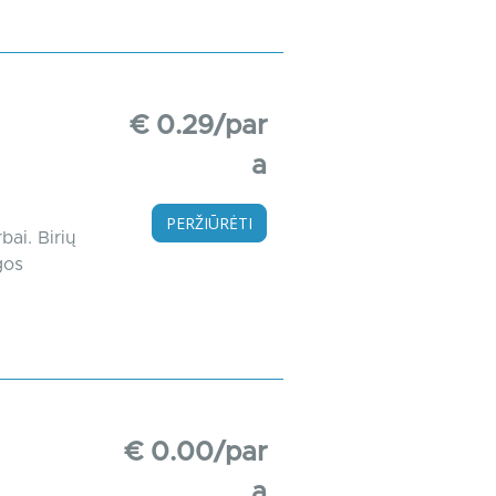
€ 0.29/par
a
PERŽIŪRĖTI
ai. Birių
gos
€ 0.00/par
a