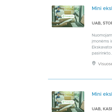
Mini ek
UAB, ST
Nuomojame 
įmonėms ir
Ekskavator
pasirinkto..
Visuos
Mini ek
UAB, KA