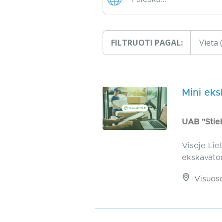
FILTRUOTI PAGAL:
Vieta
Mini ek
UAB "Stie
Visoje Lie
ekskavator
Visuos