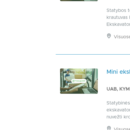
Statybos t
krautuvas 
Ekskavator
Visuos
Mini ek
UAB, KY
Statybinė
ekskavator
nuvežti kro
Visuos