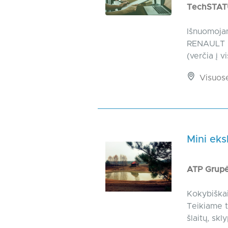
TechSTA
Išnuomojam
RENAULT (v
(verčia į v
Visuos
Mini ek
ATP Grup
Kokybiškai
Teikiame t
šlaitų, sk