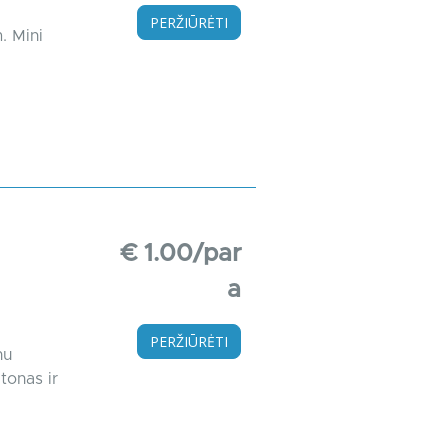
PERŽIŪRĖTI
. Mini
€ 1.00/par
a
PERŽIŪRĖTI
nu
tonas ir