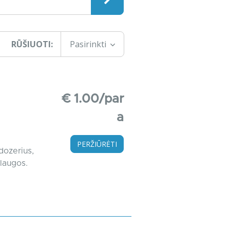
RŪŠIUOTI:
Pasirinkti
€ 1.00/par
a
PERŽIŪRĖTI
dozerius,
slaugos.