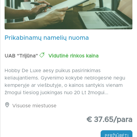
Prikabinamų namelių nuoma
UAB “Trijūna”
Vidutinė rinkos kaina
Hobby De Luxe aesy puikus pasirinkimas
keliaujantiems. Gyvenimo kokybė neblogesnė negu
kemperyje ar viešbutyje, o kainos santykis vienam
žmogui tiesiog juokingas nuo 20 Lt žmogui...
Visuose miestuose
€ 37.65/para
PERŽIŪRĖTI