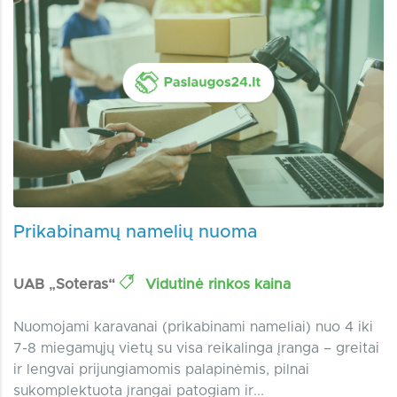
Prikabinamų namelių nuoma
UAB „Soteras“
Vidutinė rinkos kaina
Nuomojami karavanai (prikabinami nameliai) nuo 4 iki
7-8 miegamųjų vietų su visa reikalinga įranga – greitai
ir lengvai prijungiamomis palapinėmis, pilnai
sukomplektuota įrangai patogiam ir...