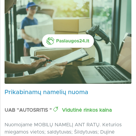
Prikabinamų namelių nuoma
UAB ''AUTOSRITIS "
Vidutinė rinkos kaina
Nuomojame MOBILŲ NAMELĮ ANT RATŲ. Keturios
miegamos vietos; saldytuvas; Šildytuvas; Dujinė