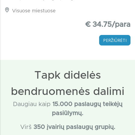
Visuose miestuose
€ 34.75/para
PERŽIŪRĖTI
Tapk didelės
bendruomenės dalimi
Daugiau kaip
15
.000 paslaugų teikėjų
pasiūlymų.
Virš
350 įvairių paslaugų grupių.