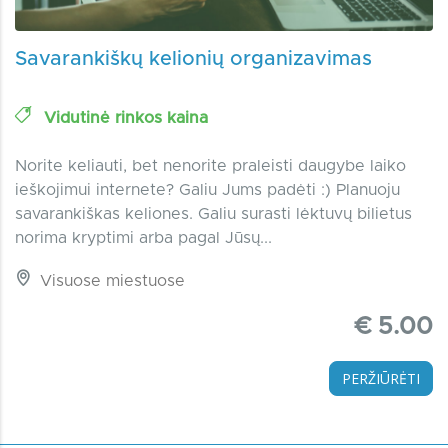
Savarankiškų kelionių organizavimas
Vidutinė rinkos kaina
Norite keliauti, bet nenorite praleisti daugybe laiko
ieškojimui internete? Galiu Jums padėti :) Planuoju
savarankiškas keliones. Galiu surasti lėktuvų bilietus
norima kryptimi arba pagal Jūsų...
Visuose miestuose
€ 5.00
PERŽIŪRĖTI