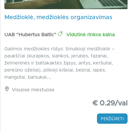
Medžioklė, medžioklės organizavimas
UAB “Hubertus Baltic”
Vidutinė rinkos kaina
Galimos medžioklės rūšys: Smulkioji medžioklė –
paukščiai (kurapkos, slankos, jerubės, fazanai,
želmeninės ir baltakaktės žąsys, antys, keršuliai,
perkūno oželiai), pilkieji kiškiai, bebrai, lapės,
mangutai, barsukai,...
Visuose miestuose
€ 0.29/val
PERŽIŪRĖTI