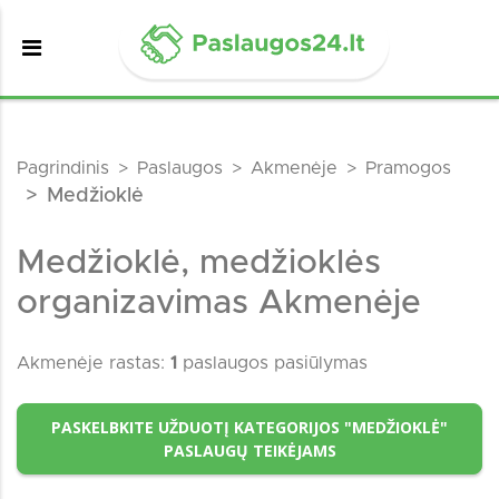
Pagrindinis
Paslaugos
Akmenėje
Pramogos
Medžioklė
Medžioklė, medžioklės
organizavimas Akmenėje
Akmenėje rastas:
1
paslaugos pasiūlymas
PASKELBKITE UŽDUOTĮ KATEGORIJOS "MEDŽIOKLĖ"
PASLAUGŲ TEIKĖJAMS