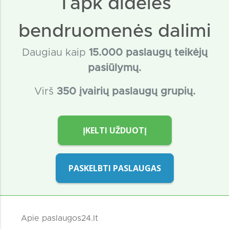
Tapk didelės
bendruomenės dalimi
Daugiau kaip
15
.000 paslaugų teikėjų
pasiūlymų.
Virš
350 įvairių paslaugų grupių.
ĮKELTI UŽDUOTĮ
PASKELBTI PASLAUGAS
Apie paslaugos24.lt