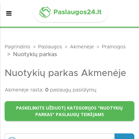
Pagrindinis
Paslaugos
Akmenėje
Pramogos
Nuotykių parkas
Nuotykių parkas Akmenėje
Akmenėje rasta:
0
paslaugų pasiūlymų
PASKELBKITE UŽDUOTĮ KATEGORIJOS "NUOTYKIŲ
PARKAS" PASLAUGŲ TEIKĖJAMS