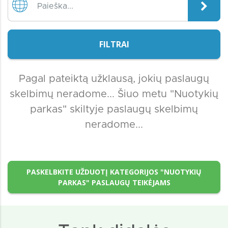
FILTRAI
Pagal pateiktą užklausą, jokių paslaugų
skelbimų neradome... Šiuo metu "Nuotykių
parkas" skiltyje paslaugų skelbimų
neradome...
PASKELBKITE UŽDUOTĮ KATEGORIJOS "NUOTYKIŲ
PARKAS" PASLAUGŲ TEIKĖJAMS