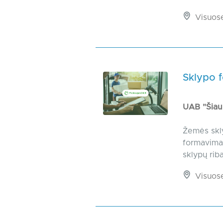
Visuos
Sklypo 
UAB "Šiau
Žemės skly
formavimas
sklypų rib
Visuos