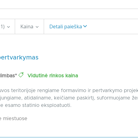
(1)
Kaina
Detali paieška
pertvarkymas
limbas"
Vidutinė rinkos kaina
uvos teritorijoje rengiame formavimo ir pertvarkymo projek
jungiame, atidaliname, keičiame paskirtį, suformuojame ž
ie esamo statinio eksploatuoti.
e miestuose