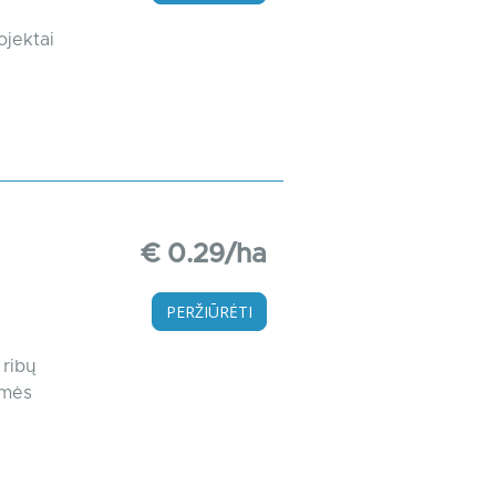
ojektai
€ 0.29/ha
PERŽIŪRĖTI
 ribų
emės