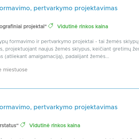
formavimo, pertvarkymo projektavimas
grafiniai projektai"
Vidutinė rinkos kaina
pų formavimo ir pertvarkymo projektai - tai žemės sklypų
, projektuojant naujus žemės sklypus, keičiant gretimų ž
as (atliekant amalgamaciją), padalijant žemės...
e miestuose
formavimo, pertvarkymo projektavimas
rstatus“
Vidutinė rinkos kaina