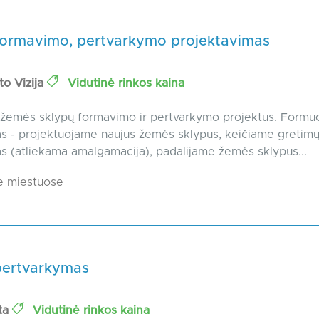
formavimo, pertvarkymo projektavimas
to Vizija
Vidutinė rinkos kaina
žemės sklypų formavimo ir pertvarkymo projektus. Formu
as - projektuojame naujus žemės sklypus, keičiame gretim
as (atliekama amalgamacija), padalijame žemės sklypus...
e miestuose
pertvarkymas
ta
Vidutinė rinkos kaina