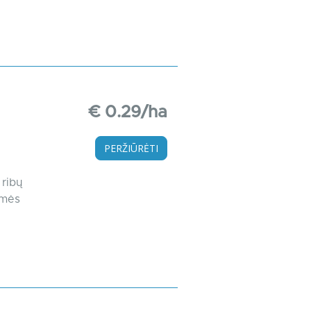
€ 0.29/ha
PERŽIŪRĖTI
 ribų
emės