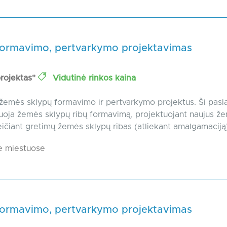
formavimo, pertvarkymo projektavimas
rojektas"
Vidutinė rinkos kaina
žemės sklypų formavimo ir pertvarkymo projektus. Ši pasl
oja žemės sklypų ribų formavimą, projektuojant naujus ž
eičiant gretimų žemės sklypų ribas (atliekant amalgamaciją),
e miestuose
formavimo, pertvarkymo projektavimas