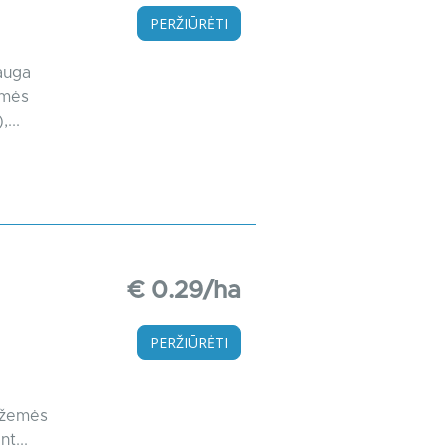
PERŽIŪRĖTI
auga
emės
...
€ 0.29/ha
PERŽIŪRĖTI
 žemės
t...