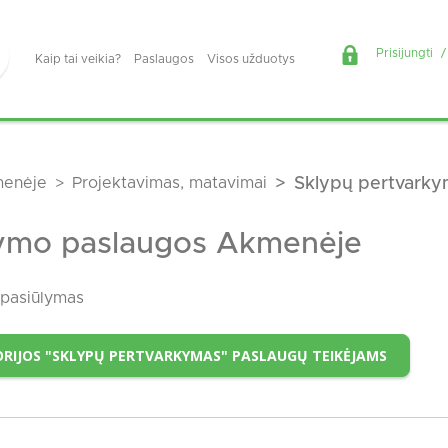
Prisijungti
/
Kaip tai veikia?
Paslaugos
Visos užduotys
enėje
Projektavimas, matavimai
Sklypų pertvark
kymo paslaugos Akmenėje
pasiūlymas
ORIJOS "SKLYPŲ PERTVARKYMAS" PASLAUGŲ TEIKĖJAMS