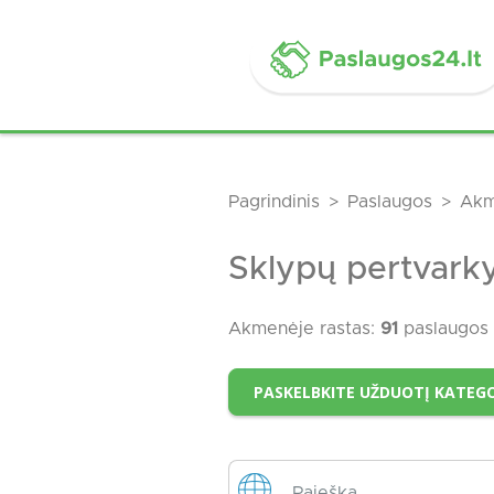
Pagrindinis
Paslaugos
Akm
Sklypų pertvar
Akmenėje rastas:
91
paslaugos 
PASKELBKITE UŽDUOTĮ KATEG