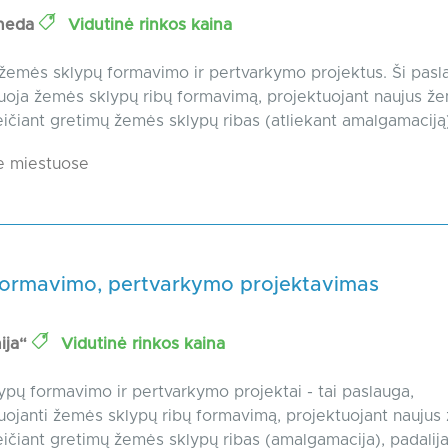
meda
Vidutinė rinkos kaina
žemės sklypų formavimo ir pertvarkymo projektus. Ši pasl
oja žemės sklypų ribų formavimą, projektuojant naujus ž
eičiant gretimų žemės sklypų ribas (atliekant amalgamaciją),
e miestuose
formavimo, pertvarkymo projektavimas
ija“
Vidutinė rinkos kaina
pų formavimo ir pertvarkymo projektai - tai paslauga,
ojanti žemės sklypų ribų formavimą, projektuojant naujus
eičiant gretimų žemės sklypų ribas (amalgamacija), padalijan