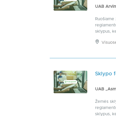
UAB Arvi
Ruošiame 
reglamentu
sklypus, k
Visuos
Sklypo 
UAB „Asm
Žemės skly
reglamentu
sklypus, k