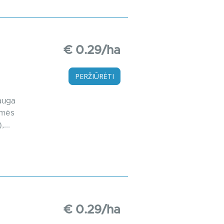
€ 0.29/ha
PERŽIŪRĖTI
auga
emės
...
€ 0.29/ha