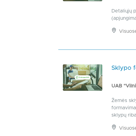
Detaliųjų 
(apjungima
Visuos
Sklypo 
UAB "Viln
Žemės skly
formavimas
sklypų rib
Visuos