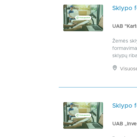
Sklypo 
UAB "Karto
Žemės skly
formavimas
sklypų rib
Visuos
Sklypo 
UAB „Inve