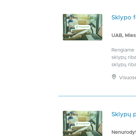
Sklypo 
UAB, Mies
Rengiame 
sklypų rib
sklypų rib
Visuos
Sklypų 
Nenurody