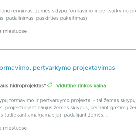
planų rengimas, žemės sklypų formavimo ir pertvarkymo pr
s, padalinimas, paskirties pakeitimas)
e miestuose
formavimo, pertvarkymo projektavimas
iaus hidroprojektas"
Vidutinė rinkos kaina
pų formavimo ir pertvarkymo projektai - tai žemės sklypų
, projektuojant naujus žemės sklypus, keičiant gretimų ž
as (atliekant amalgamaciją), padalijant žemės...
e miestuose