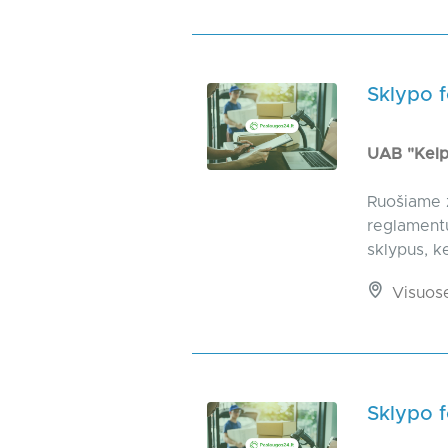
Sklypo 
UAB "Kelp
Ruošiame 
reglamentu
sklypus, k
Visuos
Sklypo 