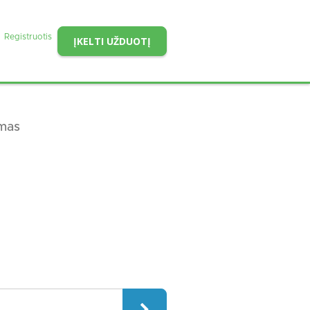
Registruotis
ĮKELTI UŽDUOTĮ
ymas