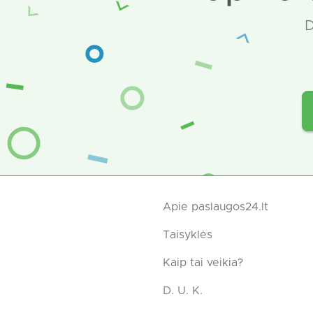
D
Apie paslaugos24.lt
Taisyklės
Kaip tai veikia?
D. U. K.