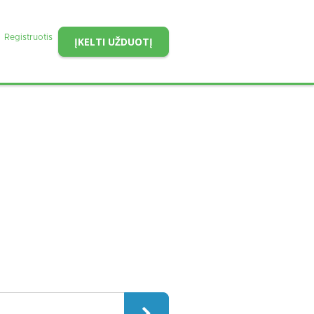
Registruotis
ĮKELTI UŽDUOTĮ