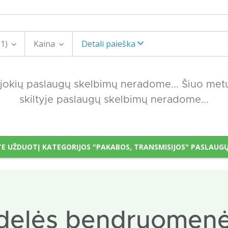
(1)
Kaina
Detali paieška
 jokių paslaugų skelbimų neradome... Šiuo met
skiltyje paslaugų skelbimų neradome...
TE UŽDUOTĮ KATEGORIJOS "PAKABOS, TRANSMISIJOS" PASLAUGŲ
delės bendruomenė