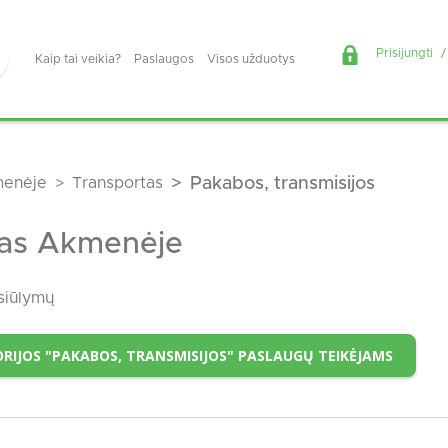
Prisijungti
/
Kaip tai veikia?
Paslaugos
Visos užduotys
enėje
Transportas
Pakabos, transmisijos
as Akmenėje
siūlymų
RIJOS "PAKABOS, TRANSMISIJOS" PASLAUGŲ TEIKĖJAMS