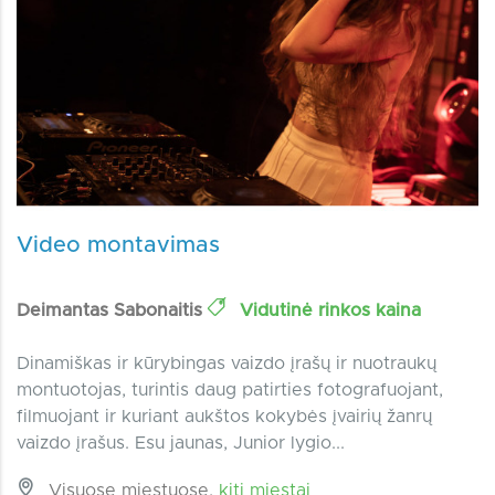
Video montavimas
Deimantas Sabonaitis
Vidutinė rinkos kaina
Dinamiškas ir kūrybingas vaizdo įrašų ir nuotraukų
montuotojas, turintis daug patirties fotografuojant,
filmuojant ir kuriant aukštos kokybės įvairių žanrų
vaizdo įrašus. Esu jaunas, Junior lygio...
Visuose miestuose,
kiti miestai