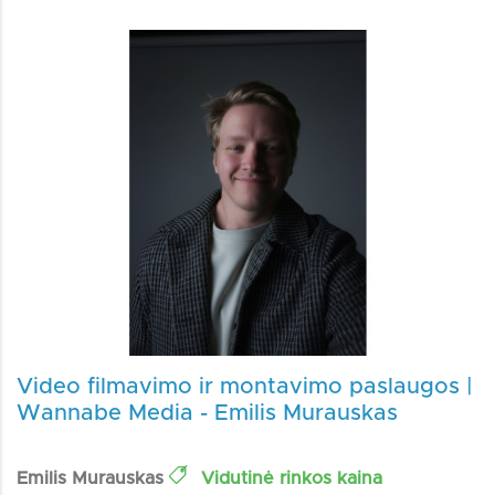
Video filmavimo ir montavimo paslaugos |
Wannabe Media - Emilis Murauskas
Emilis Murauskas
Vidutinė rinkos kaina