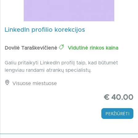
LinkedIn profilio korekcijos
Dovilė Taraškevičienė
Vidutinė rinkos kaina
Galiu pritaikyti LinkedIn profilį taip, kad būtumėt
lengviau randami atrankų specialistų.
Visuose miestuose
€ 40.00
PERŽIŪRĖTI