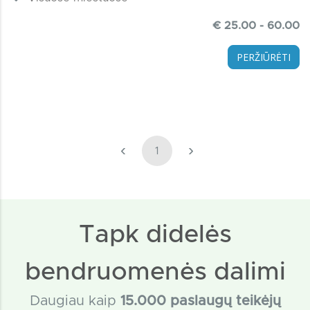
€ 25.00 - 60.00
PERŽIŪRĖTI
‹
›
1
Tapk didelės
bendruomenės dalimi
Daugiau kaip
15
.000 paslaugų teikėjų