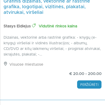
Grafinis dizainas, vektorinė ar rastrinė
grafika, logotipai, vizitinės, plakatai,
atvirukai, viršeliai
Stasys Eidiejus
Vidutinė rinkos kaina
Dizainas, vektorinė arba rastrinė grafika: - knygų (e-
knygų) viršeliai ir vidinės iliustracijos; - albumų,
CD/DVD ar kitų laikmenų viršeliai; - proginiai atvirukai,
skrajutės, plakatai; -...
Visuose miestuose
€ 20.00 - 200.00
PERŽIŪRĖTI