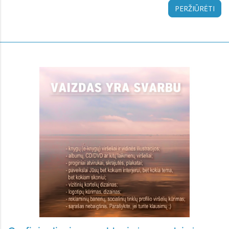
PERŽIŪRĖTI