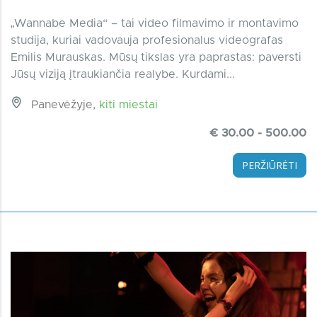
„Wannabe Media“ – tai video filmavimo ir montavimo
studija, kuriai vadovauja profesionalus videografas
Emilis Murauskas. Mūsų tikslas yra paprastas: paversti
Jūsų viziją įtraukiančia realybe. Kurdami...
Panevėžyje,
kiti miestai
€ 30.00 - 500.00
PERŽIŪRĖTI