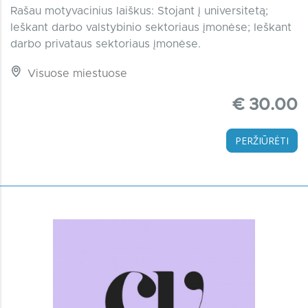
Rašau motyvacinius laiškus: Stojant į universitetą;
Ieškant darbo valstybinio sektoriaus įmonėse; Ieškant
darbo privataus sektoriaus įmonėse.
Visuose miestuose
€ 30.00
PERŽIŪRĖTI