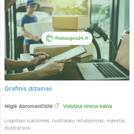
Grafinis dizainas
Miglė Abromavičiūtė
Vidutinė rinkos kaina
Logotipo sukūrimas, nuotraukų retušavimas, maketai,
iliustracijos