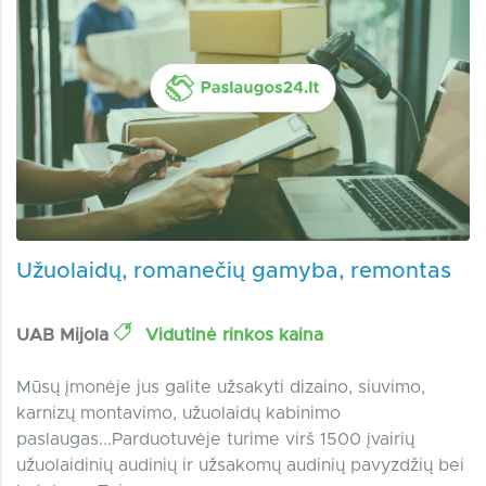
Užuolaidų, romanečių gamyba, remontas
UAB Mijola
Vidutinė rinkos kaina
Mūsų įmonėje jus galite užsakyti dizaino, siuvimo,
karnizų montavimo, užuolaidų kabinimo
paslaugas...Parduotuvėje turime virš 1500 įvairių
užuolaidinių audinių ir užsakomų audinių pavyzdžių bei