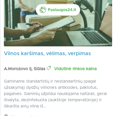
Vilnos karšimas, vėlimas, verpimas
A.Morozovo IĮ, Siūlas
Vidutinė rinkos kaina
Gaminame standartinių ir nestandartinių (pagal
užsakymą) dydžių vilnones antklodes, paklotus,
pagalves. Gaminių užpildui naudojama natūrali, gerai
išvalyta, dezinfekuota (aukštoje temperatūroje) ir
iškaršta avių vilna iš...