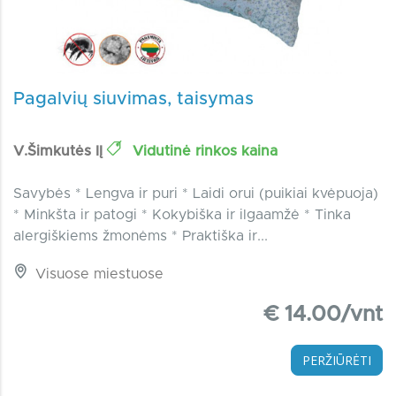
Pagalvių siuvimas, taisymas
V.Šimkutės IĮ
Vidutinė rinkos kaina
Savybės * Lengva ir puri * Laidi orui (puikiai kvėpuoja)
* Minkšta ir patogi * Kokybiška ir ilgaamžė * Tinka
alergiškiems žmonėms * Praktiška ir...
Visuose miestuose
€ 14.00/vnt
PERŽIŪRĖTI