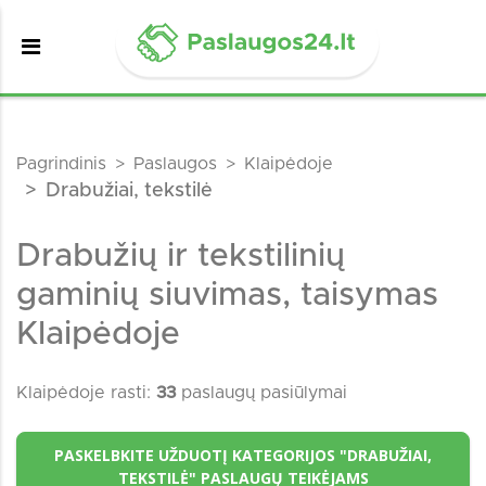
Pagrindinis
Paslaugos
Klaipėdoje
Drabužiai, tekstilė
Drabužių ir tekstilinių
gaminių siuvimas, taisymas
Klaipėdoje
Klaipėdoje rasti:
33
paslaugų pasiūlymai
PASKELBKITE UŽDUOTĮ KATEGORIJOS "DRABUŽIAI,
TEKSTILĖ" PASLAUGŲ TEIKĖJAMS