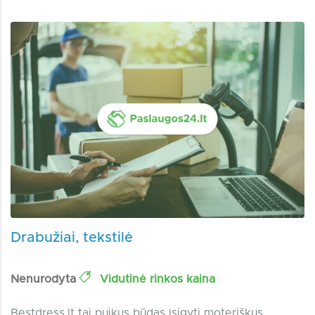
Drabužiai, tekstilė
Nenurodyta
Vidutinė rinkos kaina
Bestdress.lt tai puikus būdas įsigyti moteriškus