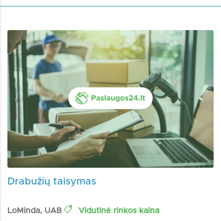
Drabužių taisymas
LoMinda, UAB
Vidutinė rinkos kaina