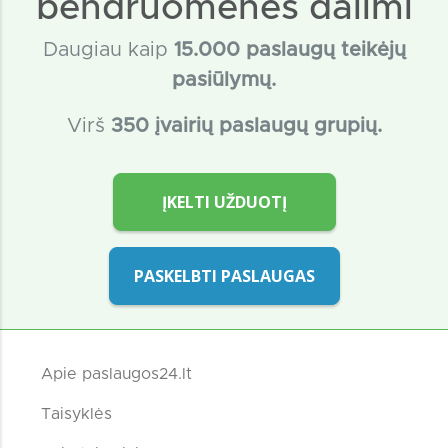
bendruomenės dalimi
Daugiau kaip
15
.000 paslaugų teikėjų
pasiūlymų.
Virš
350 įvairių paslaugų grupių.
ĮKELTI UŽDUOTĮ
PASKELBTI PASLAUGAS
Apie paslaugos24.lt
Taisyklės