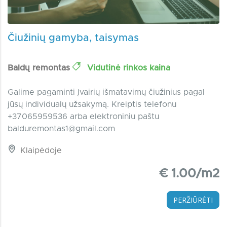
Čiužinių gamyba, taisymas
Baldų remontas
Vidutinė rinkos kaina
Galime pagaminti įvairių išmatavimų čiužinius pagal
jūsų individualų užsakymą. Kreiptis telefonu
+37065959536 arba elektroniniu paštu
balduremontas1@gmail.com
Klaipėdoje
€ 1.00/m2
PERŽIŪRĖTI