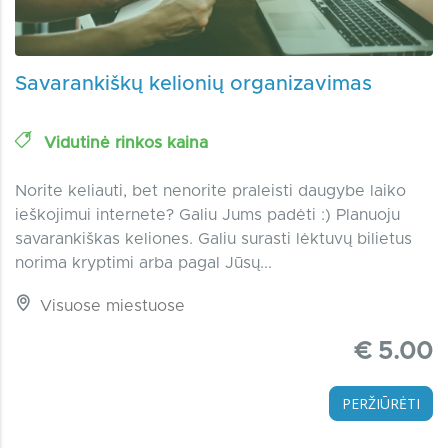
Savarankiškų kelionių organizavimas
Vidutinė rinkos kaina
Norite keliauti, bet nenorite praleisti daugybe laiko
ieškojimui internete? Galiu Jums padėti :) Planuoju
savarankiškas keliones. Galiu surasti lėktuvų bilietus
norima kryptimi arba pagal Jūsų...
Visuose miestuose
€ 5.00
PERŽIŪRĖTI