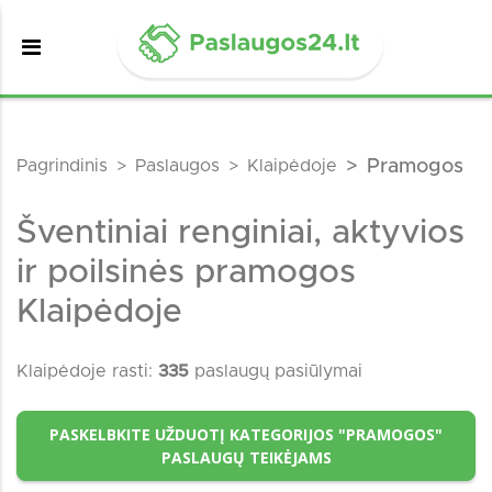
Pagrindinis
Paslaugos
Klaipėdoje
Pramogos
Šventiniai renginiai, aktyvios
ir poilsinės pramogos
Klaipėdoje
Klaipėdoje rasti:
335
paslaugų pasiūlymai
PASKELBKITE UŽDUOTĮ KATEGORIJOS "PRAMOGOS"
PASLAUGŲ TEIKĖJAMS