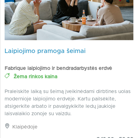
Laipiojimo pramoga šeimai
Fabrique laipiojimo ir bendradarbystės erdvė
Žema rinkos kaina
Praleiskite laiką su šeimą įveikinėdami dirbtines uolas
modernioje laipiojimo erdvėje. Kartu pailsėkite,
atsigerkite arbato ir pavalgykikite ledų jaukioje
laisvalaikio zonoje su vaizdu.
Klaipėdoje