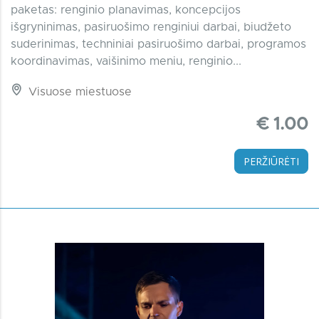
paketas: renginio planavimas, koncepcijos
išgryninimas, pasiruošimo renginiui darbai, biudžeto
suderinimas, techniniai pasiruošimo darbai, programos
koordinavimas, vaišinimo meniu, renginio...
Visuose miestuose
€ 1.00
PERŽIŪRĖTI