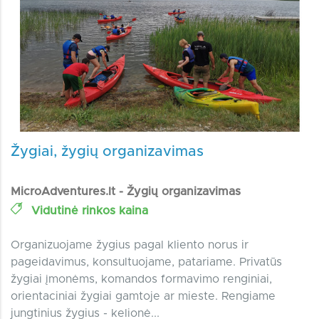
Žygiai, žygių organizavimas
MicroAdventures.lt - Žygių organizavimas
Vidutinė rinkos kaina
Organizuojame žygius pagal kliento norus ir
pageidavimus, konsultuojame, patariame. Privatūs
žygiai įmonėms, komandos formavimo renginiai,
orientaciniai žygiai gamtoje ar mieste. Rengiame
jungtinius žygius - kelionė...