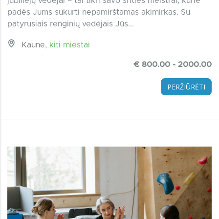
jubiliejų vedėjai – tai tikri savo srities meistrai, kurie
padės Jums sukurti nepamirštamas akimirkas. Su
patyrusiais renginių vedėjais Jūs...
Kaune,
kiti miestai
€ 800.00 - 2000.00
PERŽIŪRĖTI