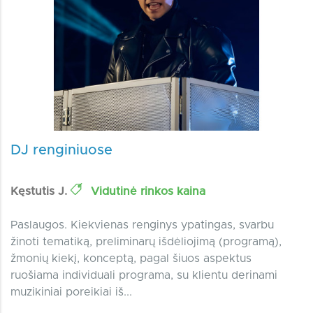
DJ renginiuose
Kęstutis J.
Vidutinė rinkos kaina
Paslaugos. Kiekvienas renginys ypatingas, svarbu
žinoti tematiką, preliminarų išdėliojimą (programą),
žmonių kiekį, konceptą, pagal šiuos aspektus
ruošiama individuali programa, su klientu derinami
muzikiniai poreikiai iš...