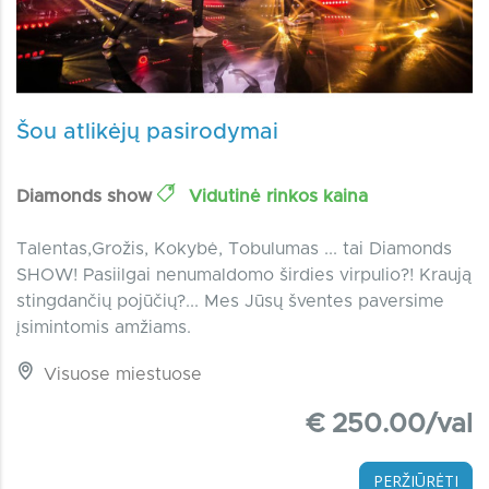
Šou atlikėjų pasirodymai
Diamonds show
Vidutinė rinkos kaina
Talentas,Grožis, Kokybė, Tobulumas ... tai Diamonds
SHOW! Pasiilgai nenumaldomo širdies virpulio?! Kraują
stingdančių pojūčių?... Mes Jūsų šventes paversime
įsimintomis amžiams.
Visuose miestuose
€ 250.00/val
PERŽIŪRĖTI