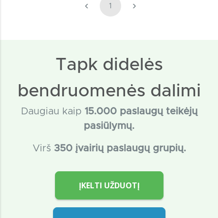
‹
›
1
Tapk didelės
bendruomenės dalimi
Daugiau kaip
15
.000 paslaugų teikėjų
pasiūlymų.
Virš
350 įvairių paslaugų grupių.
ĮKELTI UŽDUOTĮ