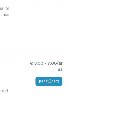
galite
iniai
€ 3.00 - 7.00/ar
as
PERŽIŪRĖTI
ų bei