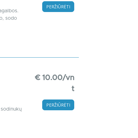
PERŽIŪRĖTI
agalbos.
žo, sodo
€ 10.00/vn
t
PERŽIŪRĖTI
ų sodinukų