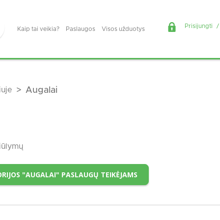
Prisijungti
/
Kaip tai veikia?
Paslaugos
Visos užduotys
iuje
Augalai
iūlymų
RIJOS "AUGALAI" PASLAUGŲ TEIKĖJAMS