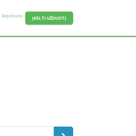
Registruotis
ĮKELTI UŽDUOTĮ