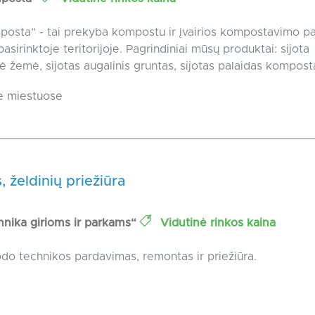
osta” - tai prekyba kompostu ir įvairios kompostavimo p
sirinktoje teritorijoje. Pagrindiniai mūsų produktai: sijota
 žemė, sijotas augalinis gruntas, sijotas palaidas kompostas
e miestuose
, želdinių priežiūra
nika girioms ir parkams“
Vidutinė rinkos kaina
odo technikos pardavimas, remontas ir priežiūra.