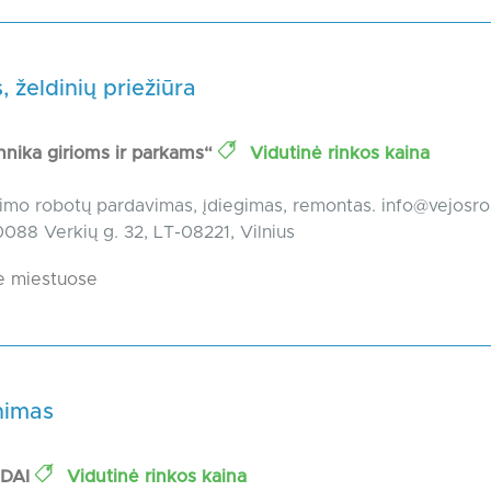
, želdinių priežiūra
nika girioms ir parkams“
Vidutinė rinkos kaina
imo robotų pardavimas, įdiegimas, remontas.
info@vejosro
88 Verkių g. 32, LT-08221, Vilnius
e miestuose
nimas
ODAI
Vidutinė rinkos kaina