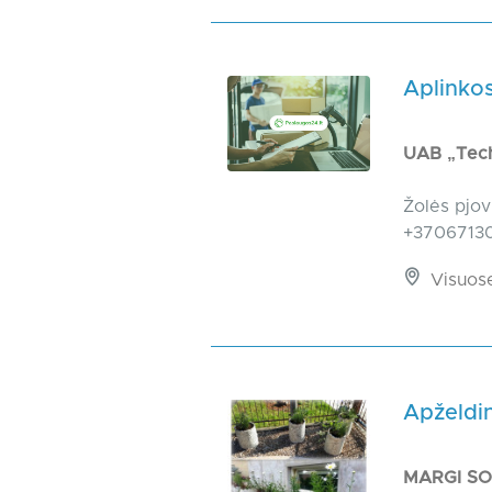
Aplinkos
UAB „Tech
Žolės pjov
+370671300
Visuos
Apželdi
MARGI S