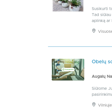
Susikurti 
Tad siūlau
aplinką ar
Visuos
Obelų s
Augalų Na
Siūlome Ju
pasirinkim
Vilniuje