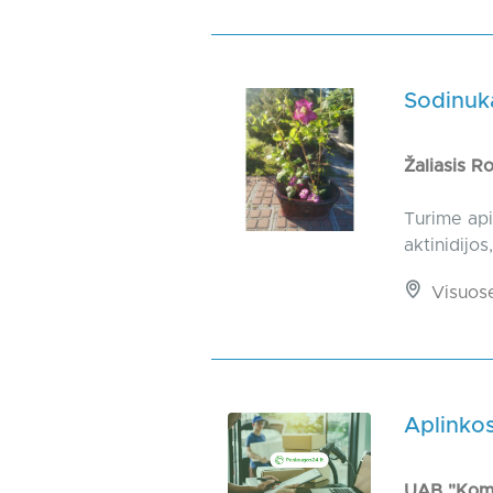
Sodinuk
Žaliasis R
Turime apie
aktinidijos
Visuos
Aplinkos
UAB "Kom