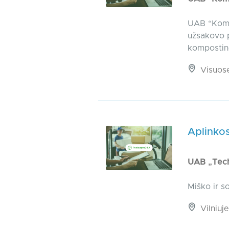
UAB “Komp
užsakovo pa
kompostinė
Visuos
Aplinkos
UAB „Tech
Miško ir s
Vilniuje