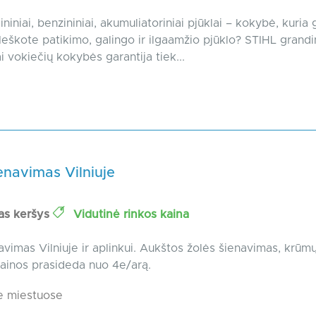
ininiai, benzininiai, akumuliatoriniai pjūklai – kokybė, kuria 
 Ieškote patikimo, galingo ir ilgaamžio pjūklo? STIHL grandin
ai vokiečių kokybės garantija tiek...
enavimas Vilniuje
as keršys
Vidutinė rinkos kaina
avimas Vilniuje ir aplinkui. Aukštos žolės šienavimas, krūm
ainos prasideda nuo 4e/arą.
e miestuose