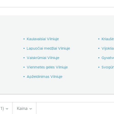
•
Kaulavaisiai Vilniuje
•
Kriaušė
•
Lapuočiai medžiai Vilniuje
•
Vijoklia
•
Vaiskrūmiai Vilniuje
•
Gyvatvo
•
Vienmetės gėlės Vilniuje
•
Svogūni
•
Apželdinimas Vilniuje
(1)
Kaina