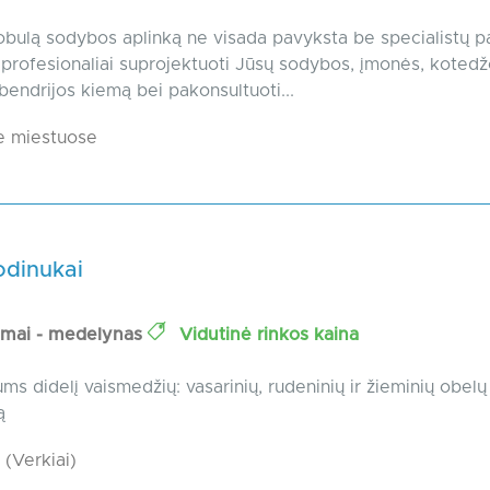
tobulą sodybos aplinką ne visada pavyksta be specialistų p
 profesionaliai suprojektuoti Jūsų sodybos, įmonės, koted
 bendrijos kiemą bei pakonsultuoti...
e miestuose
odinukai
mai - medelynas
Vidutinė rinkos kaina
ms didelį vaismedžių: vasarinių, rudeninių ir žieminių obel
ą
 (Verkiai)