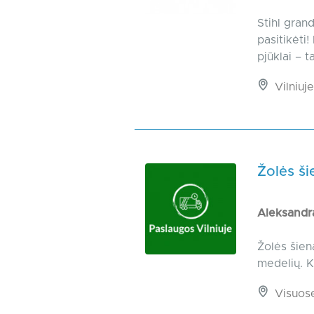
Stihl grand
pasitikėti!
pjūklai – t
Vilniuje
Žolės ši
Aleksandr
Žolės šien
medelių. K
Visuos