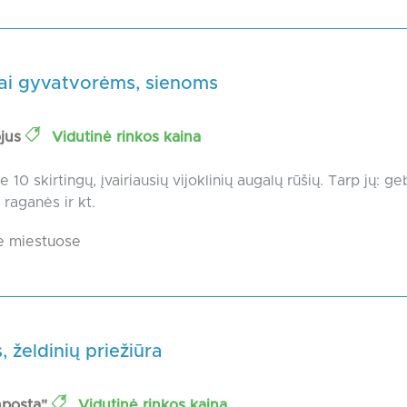
ai gyvatvorėms, sienoms
ojus
Vidutinė rinkos kaina
 10 skirtingų, įvairiausių vijoklinių augalų rūšių. Tarp jų: g
, raganės ir kt.
e miestuose
, želdinių priežiūra
posta"
Vidutinė rinkos kaina