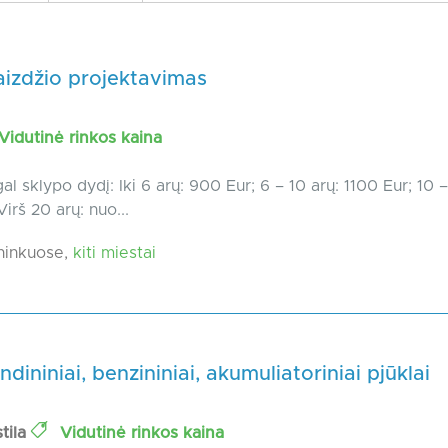
aizdžio projektavimas
Vidutinė rinkos kaina
l sklypo dydį: Iki 6 arų: 900 Eur; 6 – 10 arų: 1100 Eur; 10 –
irš 20 arų: nuo...
ninkuose,
kiti miestai
ndininiai, benzininiai, akumuliatoriniai pjūklai
tila
Vidutinė rinkos kaina