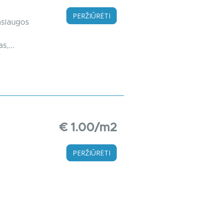
PERŽIŪRĖTI
aslaugos
,...
€ 1.00/m2
PERŽIŪRĖTI