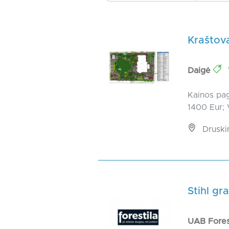
Kraštov
Daigė
Kainos paga
1400 Eur; V
Druski
Stihl gra
UAB Fores