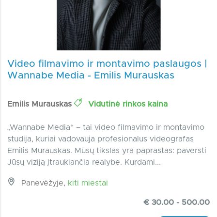
Video filmavimo ir montavimo paslaugos |
Wannabe Media - Emilis Murauskas
Emilis Murauskas
Vidutinė rinkos kaina
„Wannabe Media“ – tai video filmavimo ir montavimo
studija, kuriai vadovauja profesionalus videografas
Emilis Murauskas. Mūsų tikslas yra paprastas: paversti
Jūsų viziją įtraukiančia realybe. Kurdami...
Panevėžyje,
kiti miestai
€ 30.00 - 500.00