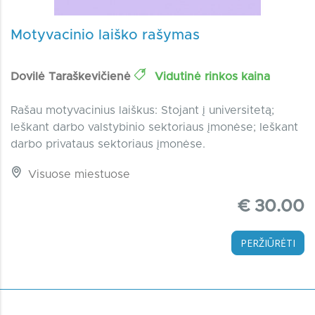
Motyvacinio laiško rašymas
Dovilė Taraškevičienė
Vidutinė rinkos kaina
Rašau motyvacinius laiškus: Stojant į universitetą;
Ieškant darbo valstybinio sektoriaus įmonėse; Ieškant
darbo privataus sektoriaus įmonėse.
Visuose miestuose
€ 30.00
PERŽIŪRĖTI