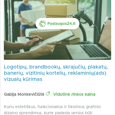
Logotipų, brandbookų, skrajučių, plakatų,
banerių, vizitinių kortelių, reklaminių(ads)
vizualų kūrimas
Gabija Monkevičiūtė
Vidutinė rinkos kaina
Kuriu estetiškus, funkcionalius ir tikslinius grafinio
dizaino sprendimus, kurie padeda verslui būti