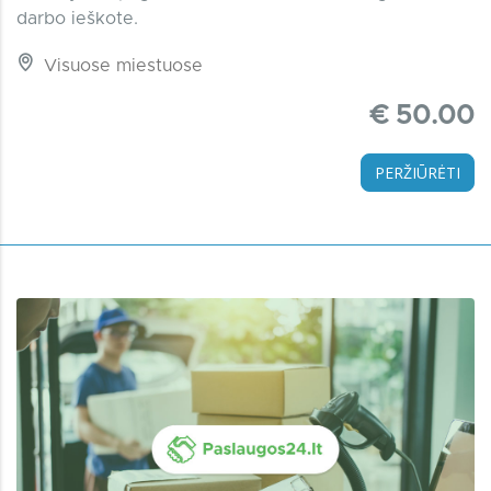
darbo ieškote.
Visuose miestuose
€ 50.00
PERŽIŪRĖTI