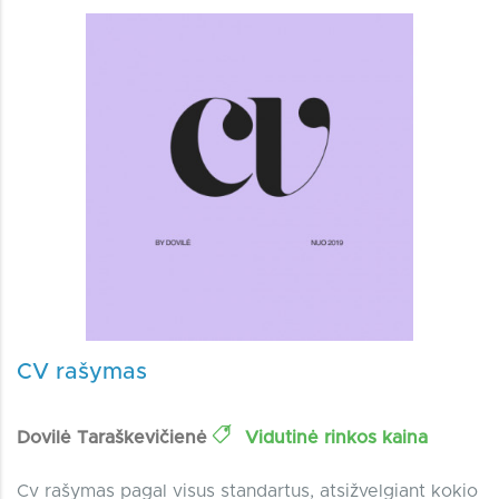
CV rašymas
Dovilė Taraškevičienė
Vidutinė rinkos kaina
Cv rašymas pagal visus standartus, atsižvelgiant kokio