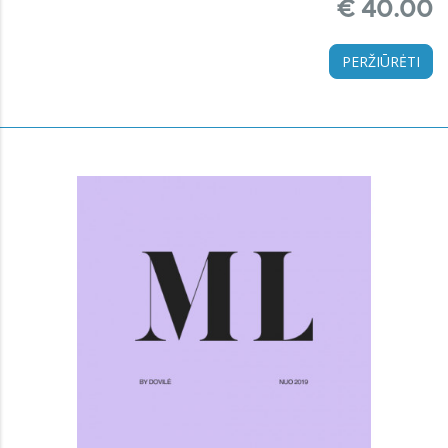
€ 40.00
PERŽIŪRĖTI