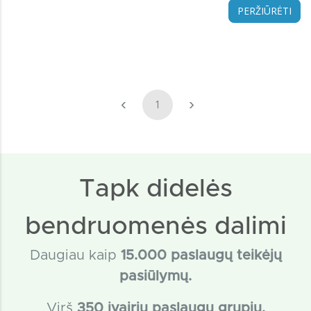
PERŽIŪRĖTI
‹
›
1
Tapk didelės
bendruomenės dalimi
Daugiau kaip
15
.000 paslaugų teikėjų
pasiūlymų.
Virš
350 įvairių paslaugų grupių.