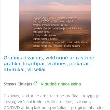
Grafinis dizainas, vektorinė ar rastrinė
grafika, logotipai, vizitinės, plakatai,
atvirukai, viršeliai
Stasys Eidiejus
Vidutinė rinkos kaina
Dizainas, vektorinė arba rastrinė grafika: - knygų (e-
knygų) viršeliai ir vidinės iliustracijos; - albumų,
CD/DVD ar kitų laikmenų viršeliai; - proginiai atvirukai,