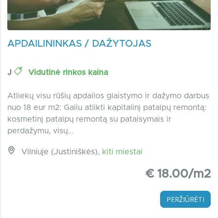
APDAILININKAS / DAŽYTOJAS
J
Vidutinė rinkos kaina
Atliekų visu rūšių apdailos glaistymo ir dažymo darbus
nuo 18 eur m2: Galiu atlikti kapitalinį patalpų remontą:
kosmetinį patalpų remontą su pataisymais ir
perdažymu, visų...
Vilniuje (Justiniškės),
kiti miestai
€ 18.00/m2
PERŽIŪRĖTI