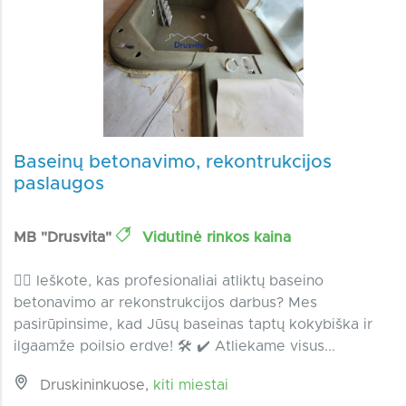
Baseinų betonavimo, rekontrukcijos
paslaugos
MB "Drusvita"
Vidutinė rinkos kaina
🏊‍♂️ Ieškote, kas profesionaliai atliktų baseino
betonavimo ar rekonstrukcijos darbus? Mes
pasirūpinsime, kad Jūsų baseinas taptų kokybiška ir
ilgaamže poilsio erdve! 🛠️ ✔️ Atliekame visus...
Druskininkuose,
kiti miestai