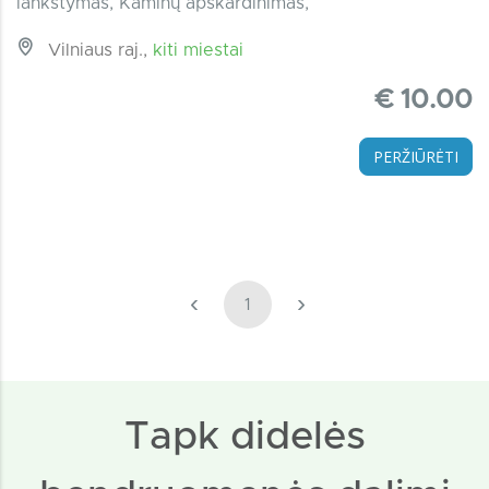
lankstymas, Kaminų apskardinimas,
Vilniaus raj.,
kiti miestai
€ 10.00
PERŽIŪRĖTI
‹
›
1
Tapk didelės