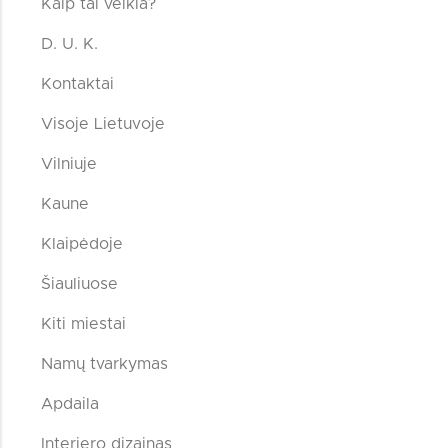
Kaip tai veikia?
D. U. K.
Kontaktai
Visoje Lietuvoje
Vilniuje
Kaune
Klaipėdoje
Šiauliuose
Kiti miestai
Namų tvarkymas
Apdaila
Interjero dizainas