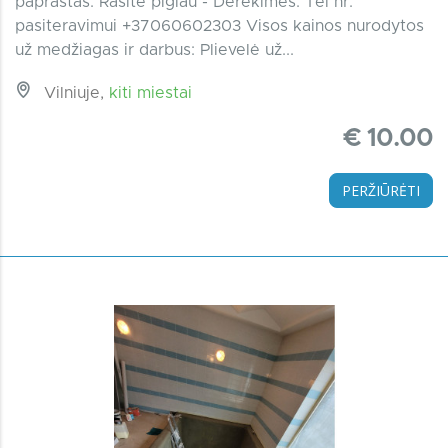
paprastas: Rasite pigiau - Derėkimes. Tel nr.
pasiteravimui +37060602303 Visos kainos nurodytos
už medžiagas ir darbus: Plievelė už...
Vilniuje,
kiti miestai
€ 10.00
PERŽIŪRĖTI