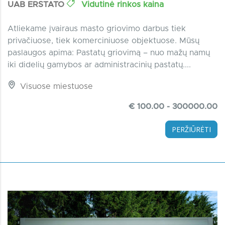
UAB ERSTATO
Vidutinė rinkos kaina
Atliekame įvairaus masto griovimo darbus tiek
privačiuose, tiek komerciniuose objektuose. Mūsų
paslaugos apima: Pastatų griovimą – nuo mažų namų
iki didelių gamybos ar administracinių pastatų....
Visuose miestuose
€ 100.00 - 300000.00
PERŽIŪRĖTI