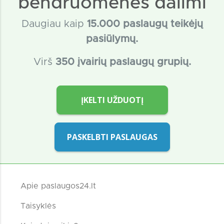
bendruomenės dalimi
Daugiau kaip
15
.000 paslaugų teikėjų
pasiūlymų.
Virš
350 įvairių paslaugų grupių.
ĮKELTI UŽDUOTĮ
PASKELBTI PASLAUGAS
Apie paslaugos24.lt
Taisyklės