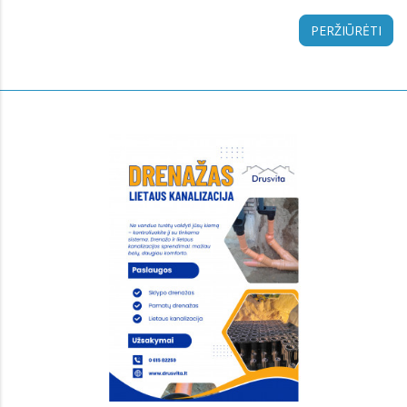
PERŽIŪRĖTI