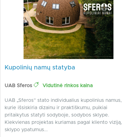
Kupolinių namų statyba
UAB Sferos
Vidutinė rinkos kaina
UAB „Sferos” stato individualius kupolinius namus,
kurie išsiskiria dizainu ir praktiškumu, puikiai
pritaikytus statyti sodyboje, sodybos sklype.
Kiekvienas projektas kuriamas pagal kliento viziją,
sklypo ypatumus...