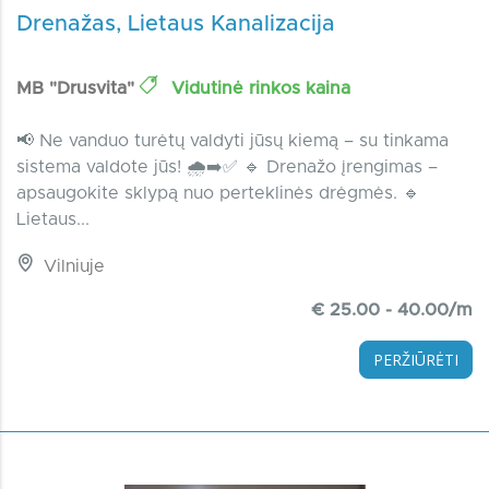
Drenažas, Lietaus Kanalizacija
MB "Drusvita"
Vidutinė rinkos kaina
📢 Ne vanduo turėtų valdyti jūsų kiemą – su tinkama
sistema valdote jūs! 🌧️➡️✅ 🔹 Drenažo įrengimas –
apsaugokite sklypą nuo perteklinės drėgmės. 🔹
Lietaus...
Vilniuje
€ 25.00 - 40.00/m
PERŽIŪRĖTI