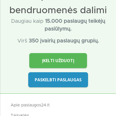
bendruomenės dalimi
Daugiau kaip
15
.000 paslaugų teikėjų
pasiūlymų.
Virš
350 įvairių paslaugų grupių.
ĮKELTI UŽDUOTĮ
PASKELBTI PASLAUGAS
Apie paslaugos24.lt
Taisyklės