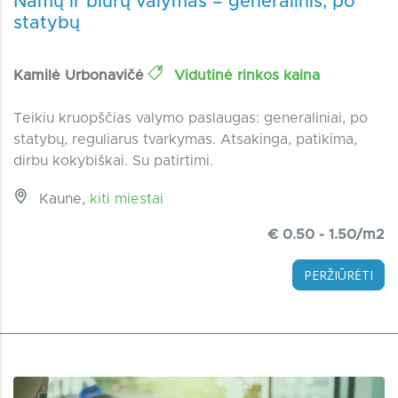
Namų ir biurų valymas – generalinis, po
statybų
Kamilė Urbonavičė
Vidutinė rinkos kaina
Teikiu kruopščias valymo paslaugas: generaliniai, po
statybų, reguliarus tvarkymas. Atsakinga, patikima,
dirbu kokybiškai. Su patirtimi.
Kaune,
kiti miestai
€ 0.50 - 1.50/m2
PERŽIŪRĖTI