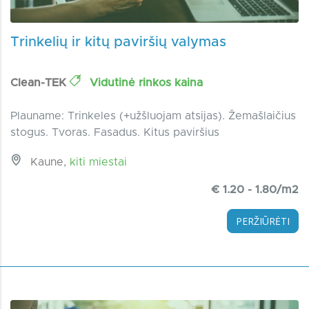
Trinkelių ir kitų paviršių valymas
Clean-TEK
Vidutinė rinkos kaina
Plauname: Trinkeles (+užšluojam atsijas). Žemašlaičius
stogus. Tvoras. Fasadus. Kitus paviršius
Kaune,
kiti miestai
€ 1.20 - 1.80/m2
PERŽIŪRĖTI