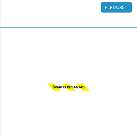
PERŽIŪRĖTI