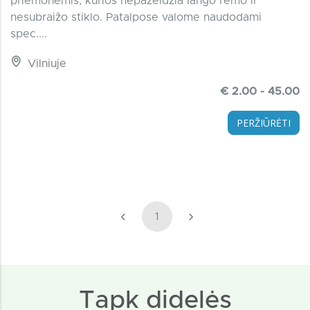
priemonėmis, kurios nepažeidžia lango rėmo ir
nesubraižo stiklo. Patalpose valome naudodami
spec....
Vilniuje
€ 2.00 - 45.00
PERŽIŪRĖTI
‹
›
1
Tapk didelės