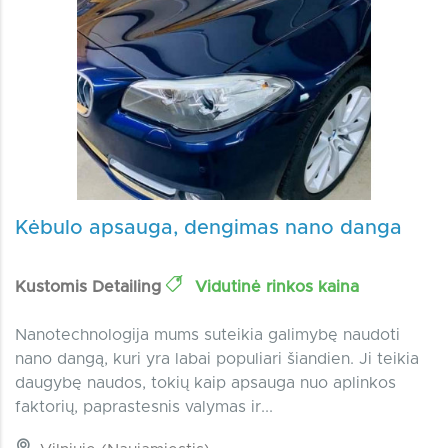
Kėbulo apsauga, dengimas nano danga
Kustomis Detailing
Vidutinė rinkos kaina
Nanotechnologija mums suteikia galimybę naudoti
nano dangą, kuri yra labai populiari šiandien. Ji teikia
daugybę naudos, tokių kaip apsauga nuo aplinkos
faktorių, paprastesnis valymas ir...