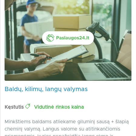
Baldų, kilimų, langų valymas
Kęstutis
Vidutinė rinkos kaina
Minkštiems baldams atliekame giluminį sausą + šlapią
cheminį valymą. Langus valome su atitinkančiomis