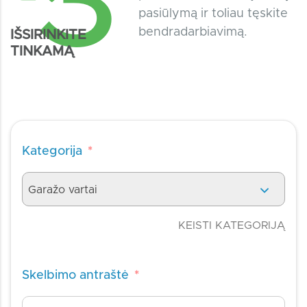
3
pasiūlymą ir toliau tęskite
bendradarbiavimą.
IŠSIRINKITE
TINKAMĄ
Kategorija
*
Garažo vartai
KEISTI KATEGORIJĄ
Skelbimo antraštė
*