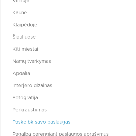
Vilniuje
Kaune
Klaipėdoje
Šiauliuose
Kiti miestai
Namų tvarkymas
Apdaila
Interjero dizainas
Fotografija
Perkraustymas
Paskelbk savo paslaugas!
Pagalba parengiant paslaugos aprašymus