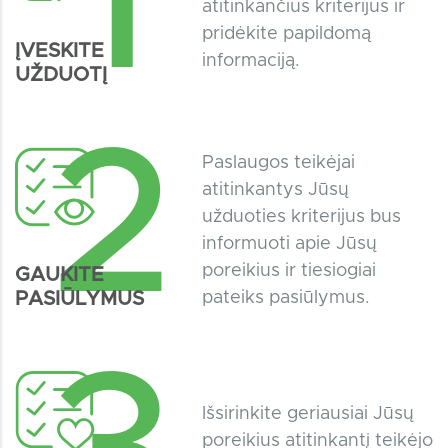
1
atitinkančius kriterijus ir
pridėkite papildomą
ĮVESKITE
informaciją.
UŽDUOTĮ
2
Paslaugos teikėjai
atitinkantys Jūsų
užduoties kriterijus bus
informuoti apie Jūsų
poreikius ir tiesiogiai
GAUKITE
PASIŪLYMUS
pateiks pasiūlymus.
Išsirinkite geriausiai Jūsų
poreikius atitinkantį teikėjo