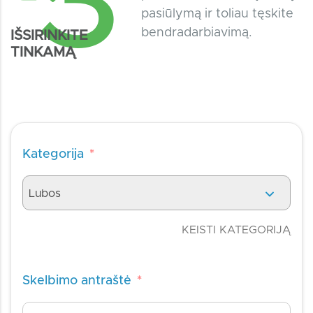
3
pasiūlymą ir toliau tęskite
bendradarbiavimą.
IŠSIRINKITE
TINKAMĄ
Kategorija
*
Lubos
KEISTI KATEGORIJĄ
Skelbimo antraštė
*