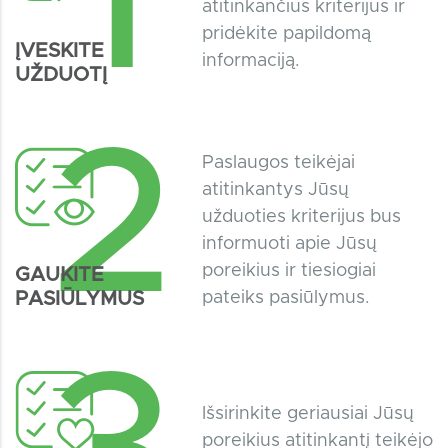
1
atitinkančius kriterijus ir
pridėkite papildomą
ĮVESKITE
informaciją.
UŽDUOTĮ
2
Paslaugos teikėjai
atitinkantys Jūsų
užduoties kriterijus bus
informuoti apie Jūsų
poreikius ir tiesiogiai
GAUKITE
PASIŪLYMUS
pateiks pasiūlymus.
Išsirinkite geriausiai Jūsų
poreikius atitinkantį teikėjo