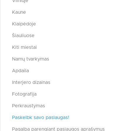
Vilniuje
Kaune
Klaipėdoje
Šiauliuose
Kiti miestai
Namų tvarkymas
Apdaila
Interjero dizainas
Fotografija
Perkraustymas
Paskelbk savo paslaugas!
Pagalba parengiant paslaugos aprašymus