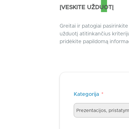
ĮVESKITE UŽDUOTĮ
Greitai ir patogiai pasirinkit
užduotį atitinkančius kriteriju
pridėkite papildomą informac
Kategorija
*
Prezentacijos, pristatym