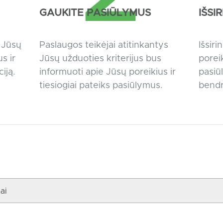
GAUKITE PASIŪLYMUS
IŠSI
e Jūsų
Paslaugos teikėjai atitinkantys
Išsiri
s ir
Jūsų užduoties kriterijus bus
poreik
iją.
informuoti apie Jūsų poreikius ir
pasiūl
tiesiogiai pateiks pasiūlymus.
bendr
ai