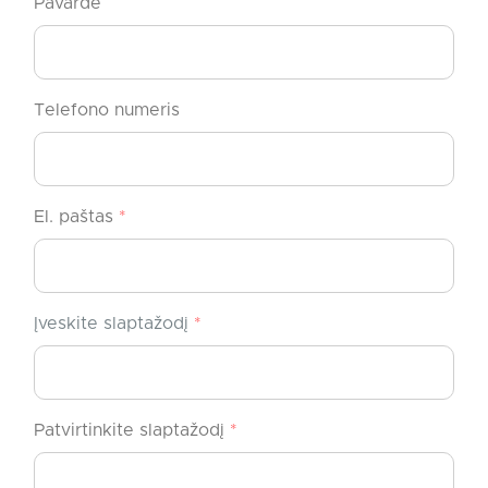
Pavardė
Telefono numeris
El. paštas
*
Įveskite slaptažodį
*
Patvirtinkite slaptažodį
*