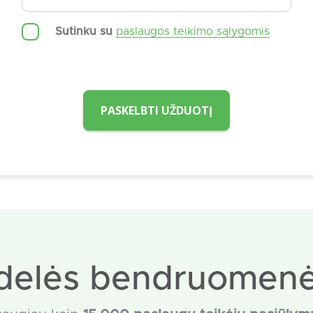
Sutinku su
paslaugos teikimo sąlygomis
PASKELBTI UŽDUOTĮ
delės bendruomenė