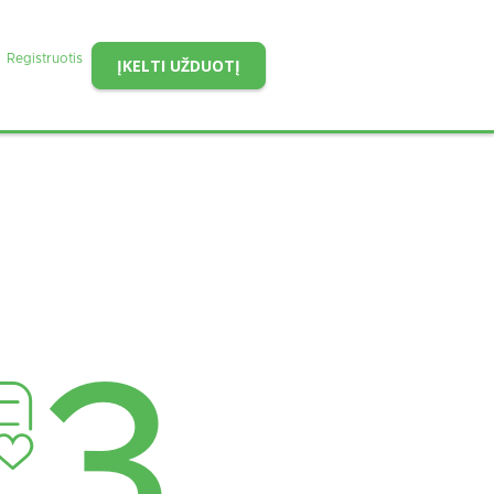
Registruotis
ĮKELTI UŽDUOTĮ
3