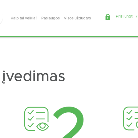
Prisijungti
/
Kaip tai veikia?
Paslaugos
Visos užduotys
 įvedimas
2