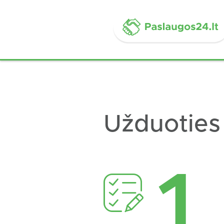
Užduoties
1