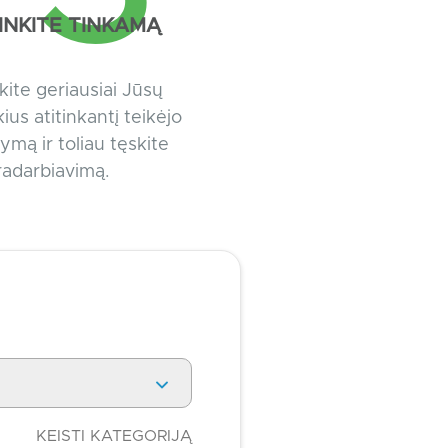
RINKITE TINKAMĄ
nkite geriausiai Jūsų
ius atitinkantį teikėjo
ymą ir toliau tęskite
adarbiavimą.
KEISTI KATEGORIJĄ