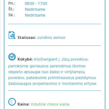
08:00 - 17:00
Pn.:
Nedirbame
Št.:
Nedirbame
Sk.:
Statusas:
Juridinis asmuo
Kokybė:
Atsižvelgiant į Jūsų poreikius,
parinksime geriausius sprendimus išorinei
objekto apsaugai nuo žaibo ir viršįtampių
poveikio, pateiksime priimtiniausius pasiūlymus
žaibosaugos projektavimo ir montavimo srityse.
Kaina:
Vidutinė rinkos kaina