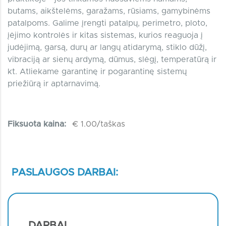
butams, aikštelėms, garažams, rūsiams, gamybinėms
patalpoms. Galime įrengti patalpų, perimetro, ploto,
įėjimo kontrolės ir kitas sistemas, kurios reaguoja į
judėjimą, garsą, durų ar langų atidarymą, stiklo dūžį,
vibraciją ar sienų ardymą, dūmus, slėgį, temperatūrą ir
kt. Atliekame garantinę ir pogarantinę sistemų
priežiūrą ir aptarnavimą.
Fiksuota kaina:
€ 1.00/taškas
PASLAUGOS DARBAI:
DARBAI