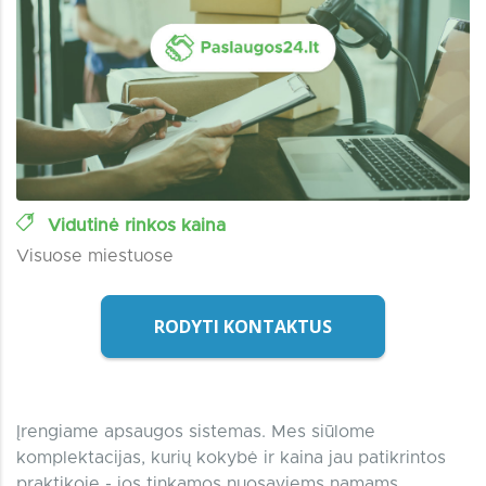
Vidutinė rinkos kaina
Visuose miestuose
RODYTI KONTAKTUS
Įrengiame apsaugos sistemas. Mes siūlome
komplektacijas, kurių kokybė ir kaina jau patikrintos
praktikoje - jos tinkamos nuosaviems namams,