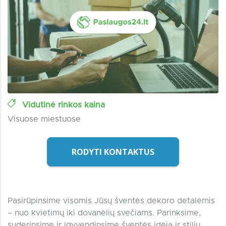
Vidutinė rinkos kaina
Visuose miestuose
RODYTI KONTAKTUS
Pasirūpinsime visomis Jūsų šventės dekoro detalėmis
– nuo kvietimų iki dovanėlių svečiams. Parinksime,
suderinsime ir įgyvendinsime šventės idėją ir stilių,