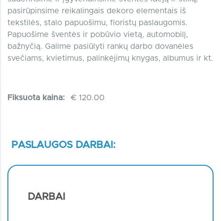
pasirūpinsime reikalingais dekoro elementais iš
tekstilės, stalo papuošimu, floristų paslaugomis.
Papuošime šventės ir pobūvio vietą, automobilį,
bažnyčią. Galime pasiūlyti rankų darbo dovanėles
svečiams, kvietimus, palinkėjimų knygas, albumus ir kt.
Fiksuota kaina:
€ 120.00
PASLAUGOS DARBAI:
DARBAI