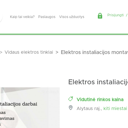
Prisijungti
/
Kaip tai veikia?
Paslaugos
Visos užduotys
Vidaus elektros tinklai
Elektros instaliacijos mont
Elektros instaliac
Vidutinė rinkos kaina
Alytaus raj.,
kiti miestai