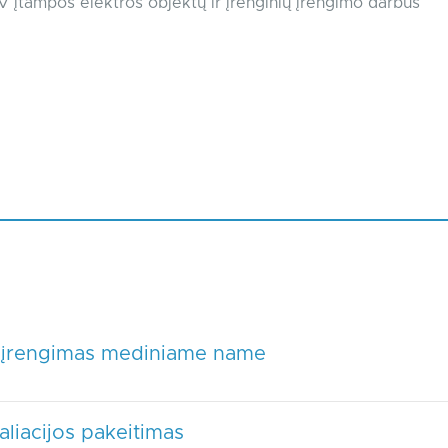
V įtampos elektros objektų ir įrenginių įrengimo darbus
os įrengimas mediniame name
aliacijos pakeitimas