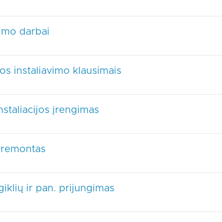
vimo darbai
os instaliavimo klausimais
nstaliacijos įrengimas
s remontas
giklių ir pan. prijungimas