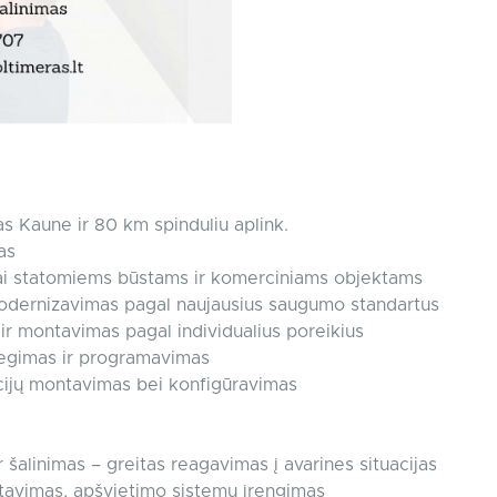
as Kaune ir 80 km spinduliu aplink.
as
aujai statomiems būstams ir komerciniams objektams
 modernizavimas pagal naujausius saugumo standartus
ir montavimas pagal individualius poreikius
iegimas ir programavimas
acijų montavimas bei konfigūravimas
 šalinimas – greitas reagavimas į avarines situacijas
ntavimas, apšvietimo sistemų įrengimas