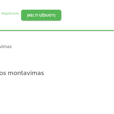
Registruotis
ĮKELTI UŽDUOTĮ
avimas
ijos montavimas