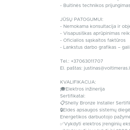
- Buitinės technikos prijungima
JŪSŲ PATOGUMUI:
- Nemokama konsultacija ir obj
- Visapusiškas aprūpinimas re
- Oficialios sąskaitos faktūros
- Lankstus darbo grafikas – gali
Tel.: +37063011707
El. paštas:
justinas@voltimeras.l
KVALIFIKACIJA:
🎓Elektros inžinerija
Sertifikatai:
📋Shelly Bronze Installer Serti
🔒Eldes apsaugos sistemų dieg
Energetikos darbuotojo pažymė
✅Vykdyti elektros įrenginių ek