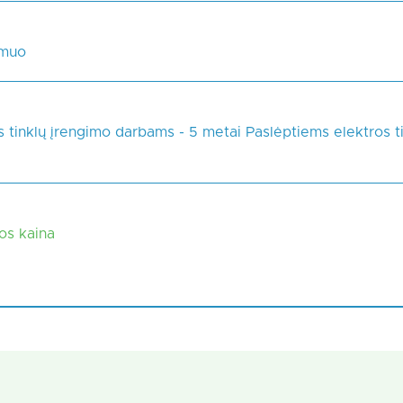
smuo
s tinklų įrengimo darbams - 5 metai Paslėptiems elektros 
kos kaina