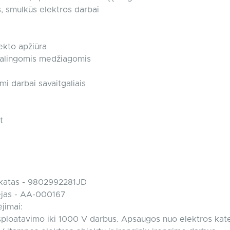
s, smulkūs elektros darbai
ekto apžiūra
ikalingomis medžiagomis
mi darbai savaitgaliais
t
fikatas - 9802992281JD
ėjas - AA-000167
jimai:
sploatavimo iki 1000 V darbus. Apsaugos nuo elektros kate