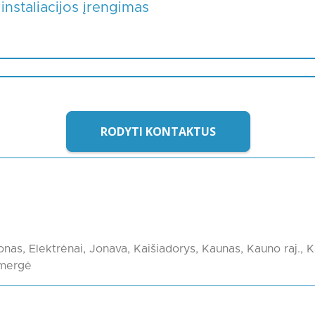
 instaliacijos įrengimas
RODYTI KONTAKTUS
štonas, Elektrėnai, Jonava, Kaišiadorys, Kaunas, Kauno raj., 
kmergė