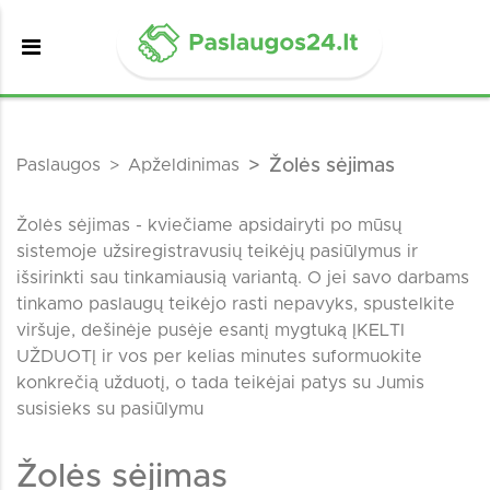
Paslaugos
Apželdinimas
Žolės sėjimas
Žolės sėjimas - kviečiame apsidairyti po mūsų
sistemoje užsiregistravusių teikėjų pasiūlymus ir
išsirinkti sau tinkamiausią variantą. O jei savo darbams
tinkamo paslaugų teikėjo rasti nepavyks, spustelkite
viršuje, dešinėje pusėje esantį mygtuką ĮKELTI
UŽDUOTĮ ir vos per kelias minutes suformuokite
konkrečią užduotį, o tada teikėjai patys su Jumis
susisieks su pasiūlymu
Žolės sėjimas