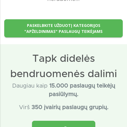
PASKELBKITE UŽDUOTĮ KATEGORIJOS
"APŽELDINIMAS" PASLAUGŲ TEIKĖJAMS
Tapk didelės
bendruomenės dalimi
Daugiau kaip
15
.000 paslaugų teikėjų
pasiūlymų.
Virš
350 įvairių paslaugų grupių.