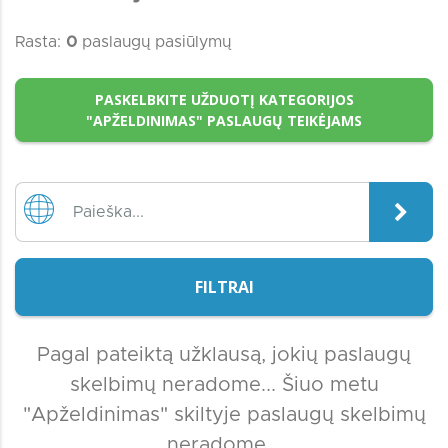
Rasta:
0
paslaugų pasiūlymų
PASKELBKITE UŽDUOTĮ KATEGORIJOS
"APŽELDINIMAS" PASLAUGŲ TEIKĖJAMS
FILTRAI
Pagal pateiktą užklausą, jokių paslaugų
skelbimų neradome... Šiuo metu
"Apželdinimas" skiltyje paslaugų skelbimų
neradome...