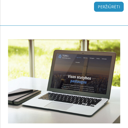
PERŽIŪRĖTI