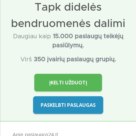
Tapk didelės
bendruomenės dalimi
Daugiau kaip
15
.000 paslaugų teikėjų
pasiūlymų.
Virš
350 įvairių paslaugų grupių.
ĮKELTI UŽDUOTĮ
PASKELBTI PASLAUGAS
Apie paslaugos24.lt