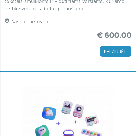
tekstais smulkiems ir vidutiniams verslams. Kuriame
ne tik svetaines, bet ir paruošiame...
Visoje Lietuvoje
€ 600.00
PERŽIŪRĖTI