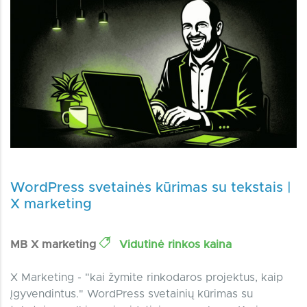
WordPress svetainės kūrimas su tekstais |
X marketing
MB X marketing
Vidutinė rinkos kaina
X Marketing - "kai žymite rinkodaros projektus, kaip
įgyvendintus." WordPress svetainių kūrimas su