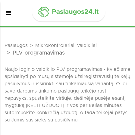
Paslaugos
Mikrokontroleriai, valdikliai
PLV programavimas
Naujo loginio valdiklio PLV programavimas - kviečiame
apsidairyti po mūsų sistemoje užsiregistravusių teikėjų
pasiūlymus ir išsirinkti sau tinkamiausią variantą. O jei
savo darbams tinkamo paslaugų teikėjo rasti
nepavyks, spustelkite viršuje, dešinėje pusėje esantį
mygtuką ĮKELTI UŽDUOTĮ ir vos per kelias minutes
suformuokite konkrečią užduotį, o tada teikėjai patys
su Jumis susisieks su pasiūlymu