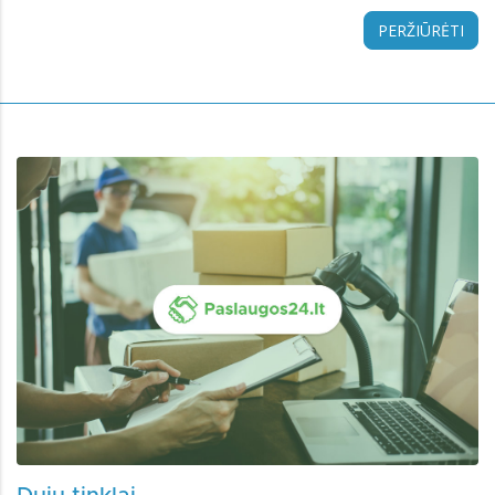
PERŽIŪRĖTI