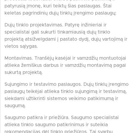
patyrusią įmonę, kuri teiktų šias paslaugas. Štai
keletas pagrindinių dujų tinklų įrengimo paslaugų:
Dujų tinklo projektavimas. Patyrę inžinieriai ir
specialistai gali sukurti tinkamiausią dujų tinklo
projektą atsižvelgdami į pastato dydį, dujų vartojimą ir
vietos sąlygas.
Montavimas. Tranšėjų kasėjai ir vamzdžių montuotojai
atlieka žemiškus darbus ir vamzdžių montavimą pagal
sukurtą projektą.
Sujungimo ir testavimo paslaugos. Dujų tinklų įrengimo
paslaugų teikėjai atlieka tinklo sujungimą ir testavimą,
siekdami užtikrinti sistemos veikimo patikimumą ir
saugumą.
Saugumo patikra ir priežiūra. Saugumo specialistai
atlieka tinklo saugumo patikrinimus ir suteikia
rekomendacijas dėl tinklo priežiūros. Tai svarbu