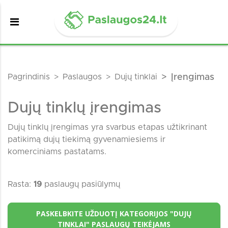
Pagrindinis
Paslaugos
Dujų tinklai
Įrengimas
Dujų tinklų įrengimas
Dujų tinklų įrengimas yra svarbus etapas užtikrinant
patikimą dujų tiekimą gyvenamiesiems ir
komerciniams pastatams.
Rasta:
19
paslaugų pasiūlymų
PASKELBKITE UŽDUOTĮ KATEGORIJOS "DUJŲ
TINKLAI" PASLAUGŲ TEIKĖJAMS