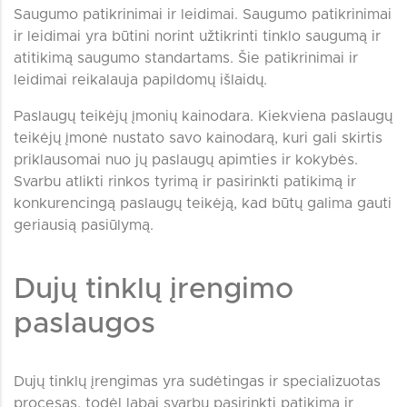
Saugumo patikrinimai ir leidimai. Saugumo patikrinimai
ir leidimai yra būtini norint užtikrinti tinklo saugumą ir
atitikimą saugumo standartams. Šie patikrinimai ir
leidimai reikalauja papildomų išlaidų.
Paslaugų teikėjų įmonių kainodara. Kiekviena paslaugų
teikėjų įmonė nustato savo kainodarą, kuri gali skirtis
priklausomai nuo jų paslaugų apimties ir kokybės.
Svarbu atlikti rinkos tyrimą ir pasirinkti patikimą ir
konkurencingą paslaugų teikėją, kad būtų galima gauti
geriausią pasiūlymą.
Dujų tinklų įrengimo
paslaugos
Dujų tinklų įrengimas yra sudėtingas ir specializuotas
procesas, todėl labai svarbu pasirinkti patikimą ir