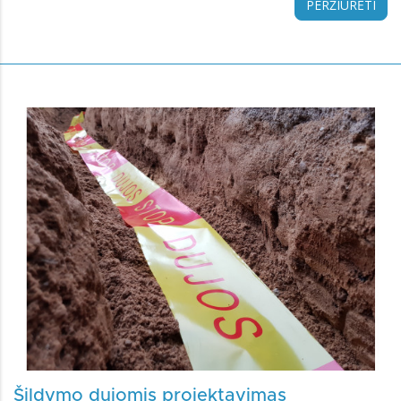
PERŽIŪRĖTI
Šildymo dujomis projektavimas