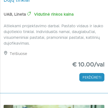
Dujų tinklai
UAB, Lineta
Vidutinė rinkos kaina
Atliekami projektavimo darbai. Pastato vidaus ir lauko
dujotiekio tinklai. Individualūs namai, daugiabučiai,
visuomeniniai pastatai, pramoniniai pastatai, katilinių
dujofikavimas.
Telšiuose
€ 10.00/val
PERŽIŪRĖTI