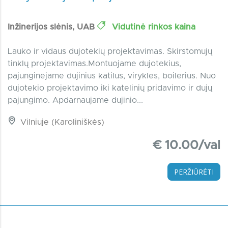
Inžinerijos slėnis, UAB
Vidutinė rinkos kaina
Lauko ir vidaus dujotekių projektavimas. Skirstomujų
tinklų projektavimas.Montuojame dujotekius,
pajunginejame dujinius katilus, virykles, boilerius. Nuo
dujotekio projektavimo iki katelinių pridavimo ir dujų
pajungimo. Apdarnaujame dujinio...
Vilniuje (Karoliniškės)
€ 10.00/val
PERŽIŪRĖTI