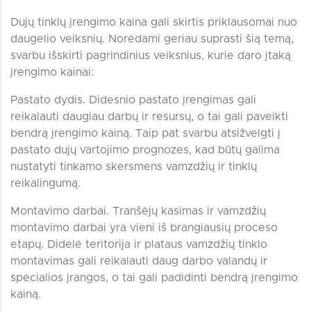
Dujų tinklų įrengimo kaina gali skirtis priklausomai nuo
daugelio veiksnių. Norėdami geriau suprasti šią temą,
svarbu išskirti pagrindinius veiksnius, kurie daro įtaką
įrengimo kainai:
Pastato dydis. Didesnio pastato įrengimas gali
reikalauti daugiau darbų ir resursų, o tai gali paveikti
bendrą įrengimo kainą. Taip pat svarbu atsižvelgti į
pastato dujų vartojimo prognozes, kad būtų galima
nustatyti tinkamo skersmens vamzdžių ir tinklų
reikalingumą.
Montavimo darbai. Tranšėjų kasimas ir vamzdžių
montavimo darbai yra vieni iš brangiausių proceso
etapų. Didelė teritorija ir plataus vamzdžių tinklo
montavimas gali reikalauti daug darbo valandų ir
specialios įrangos, o tai gali padidinti bendrą įrengimo
kainą.