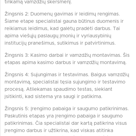
tinkamą vamzdžių skersmenį.
Žingsnis 2: Duomenų gavimas ir leidimų rengimas.
Šiame etape specialistai gauna būtinus duomenis ir
reikiamus leidimus, kad galėtų pradėti darbus. Tai
apima viešųjų paslaugų įmonių ir vyriausybinių
institucijų pranešimus, sutikimus ir patvirtinimus.
Žingsnis 3: Kasimo darbai ir vamzdžių montavimas. Šis
etapas apima kasimo darbus ir vamzdžių montavimą.
Žingsnis 4: Sujungimas ir testavimas. Baigus vamzdžių
montavimą, specialistai tęsia sujungimo ir testavimo
procesą. Atliekamas spaudimo testas, siekiant
įsitikinti, kad sistema yra saugi ir patikima.
Žingsnis 5: Įrengimo pabaiga ir saugumo patikrinimas.
Paskutinis etapas yra įrengimo pabaiga ir saugumo
patikrinimas. Čia specialistai dar kartą patikrina visus
įrengimo darbus ir užtikrina, kad viskas atitinka