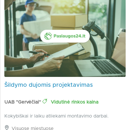
Šildymo dujomis projektavimas
UAB "Gervėčiai"
Vidutinė rinkos kaina
Kokybiškai ir laiku atliekami montavimo darbai.
Visuose miestuose