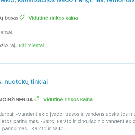
ekio, kanalizacijos įvado įrengimas, remontas
bų bosas
Vidutinė rinkos kaina
arbai.
io raj.,
kiti miestai
 nuotekų tinklai
MOINŽINERIJA
Vidutinė rinkos kaina
darbai: -Vandentiekio įvado, trasos ir vandens apskaitos m
ietos parinkimas. -Šalto, karšto ir cirkuliacinio vandentiek
parinkimas. -Karšto ir šalto...