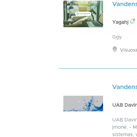
Vandens
Yagahj
Ggy
Visuos
Vandens,
UAB Davi
UAB Daving
įmonė. - M
sistemas, v