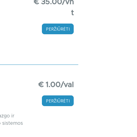
€ 35.00/vn
t
PERŽIŪRĖTI
€ 1.00/val
PERŽIŪRĖTI
azgo ir
io sistemos