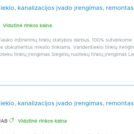
ekio, kanalizacijos įvado įrengimas, remontas
Vidutinė rinkos kaina
lauko inžinerinių tinklų statybos darbus, 100% sutvarkome 
e dokumentus miesto tinklams. Vandentiekio tinklų irengi
uoteku tinklų įrengimas Slėginių nuotekų tinklų įrengimas Lie
ekio, kanalizacijos įvado įrengimas, remontas
 UAB
Vidutinė rinkos kaina