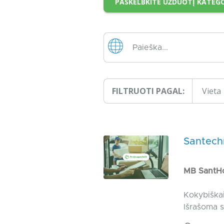
PASKELBKITE UŽDUOTĮ KATEGO
FILTRUOTI PAGAL:
Vieta
Santechn
MB Sant
Kokybiškai
Išrašoma s