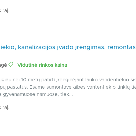
 raj.
ekio, kanalizacijos įvado įrengimas, remontas
ngė
Vidutinė rinkos kaina
giau nei 10 metų patirtį įrenginėjant lauko vandentiekio si
tipų pastatus. Esame sumontavę aibes vantentiekio tinklų ti
e gyvenamuose namuose, tiek...
 raj.