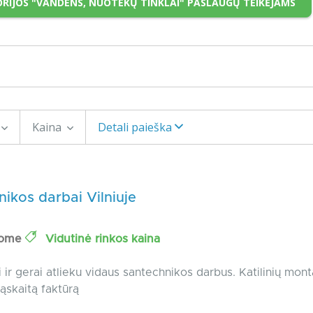
RIJOS "VANDENS, NUOTEKŲ TINKLAI" PASLAUGŲ TEIKĖJAMS
Kaina
Detali paieška
ikos darbai Vilniuje
Home
Vidutinė rinkos kaina
 ir gerai atlieku vidaus santechnikos darbus. Katilinių mon
ąskaitą faktūrą