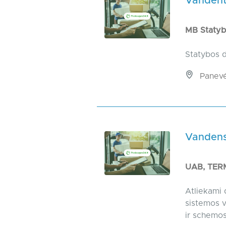
Vandenti
MB Staty
Statybos d
Panevėž
Vandens,
UAB, TER
Atliekami 
sistemos v
ir schemos 