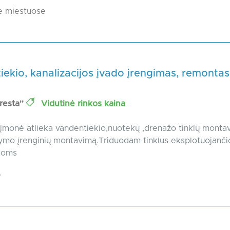
e miestuose
ekio, kanalizacijos įvado įrengimas, remontas
resta''
Vidutinė rinkos kaina
įmonė atlieka vandentiekio,nuotekų ,drenažo tinklų monta
ymo įrenginių montavimą.Triduodam tinklus eksplotuojanč
ijoms
e