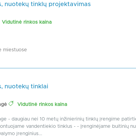
, nuotekų tinklų projektavimas
Vidutinė rinkos kaina
e miestuose
 nuotekų tinklai
ngė
Vidutinė rinkos kaina
e - daugiau nei 10 metų inžinierinių tinklų įrengime patirtie
ontuojame vandentiekio tinklus - - Įrenginėjame buitinių n
alymo įrenginius...