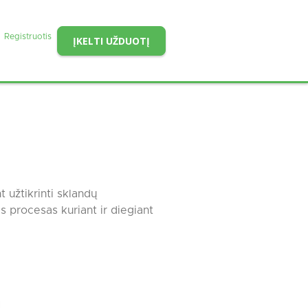
Registruotis
ĮKELTI UŽDUOTĮ
 užtikrinti sklandų
 procesas kuriant ir diegiant