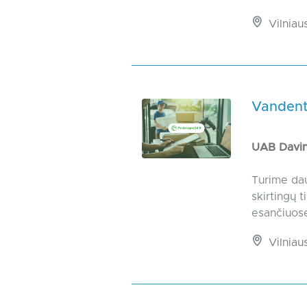
Vilniaus
Vandenti
UAB Davi
Turime dau
skirtingų 
esančiuos
Vilniaus