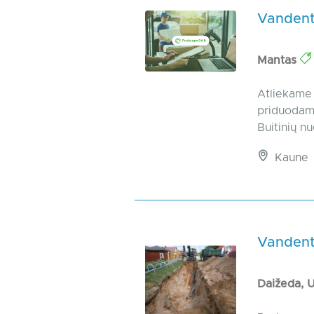
Vandenti
Mantas
Atliekame 
priduodam
Buitinių n
Kaune
Vandenti
Daižeda,