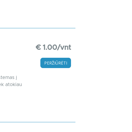
€ 1.00/vnt
PERŽIŪRĖTI
stemas į
ek atokiau