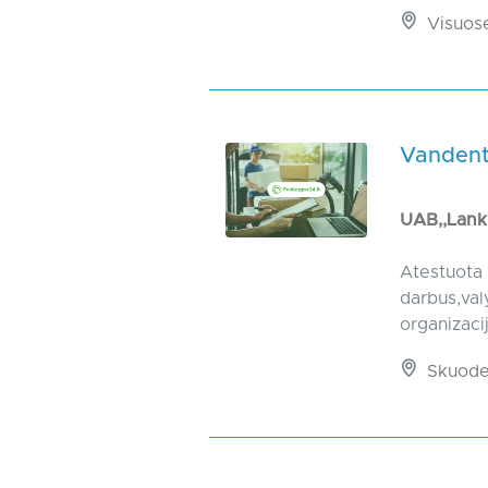
Visuos
Vandenti
UAB,,Lank
Atestuota 
darbus,val
organizac
Skuod