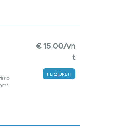
€ 15.00/vn
t
PERŽIŪRĖTI
vimo
ioms