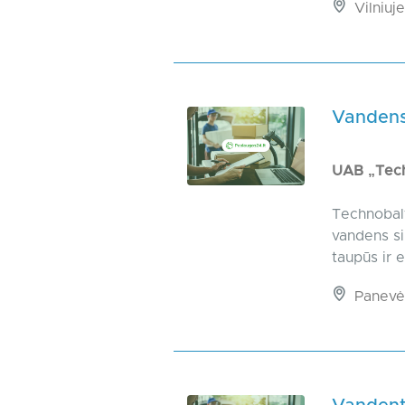
Vilniuje
Vandens
UAB „Tech
Technobalti
vandens siu
taupūs ir 
Panevėž