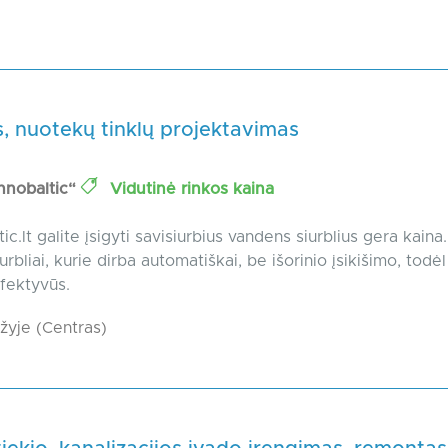
, nuotekų tinklų projektavimas
nobaltic“
Vidutinė rinkos kaina
c.lt galite įsigyti savisiurbius vandens siurblius gera kaina.
rbliai, kurie dirba automatiškai, be išorinio įsikišimo, todėl 
efektyvūs.
yje (Centras)