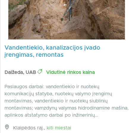
Vandentiekio, kanalizacijos įvado
įrengimas, remontas
Daižeda, UAB
Vidutinė rinkos kaina
Paslaugos darbai: vandentiekio ir nuotekų
komunikacijų statyba, nuotekų valymo įrengimų
montavimas, vandentiekio ir nuotekų siublinių
montavimas; vamzdynų valymas hidrodinamine mašina,
aplinkos atstatymo darbai po inžinerinių...
Klaipėdos raj.,
kiti miestai