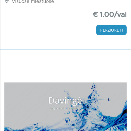
Visuose miestuose
€ 1.00/val
PERŽIŪRĖTI