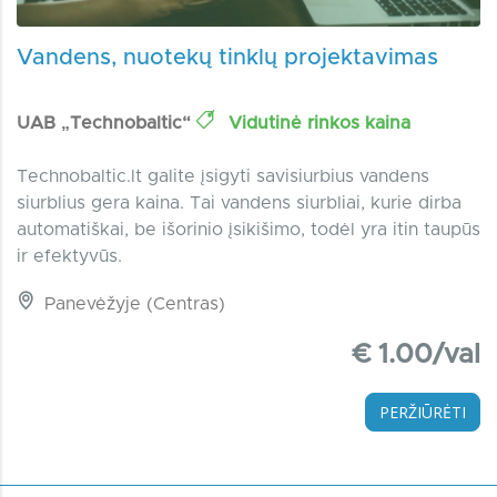
Vandens, nuotekų tinklų projektavimas
UAB „Technobaltic“
Vidutinė rinkos kaina
Technobaltic.lt galite įsigyti savisiurbius vandens
siurblius gera kaina. Tai vandens siurbliai, kurie dirba
automatiškai, be išorinio įsikišimo, todėl yra itin taupūs
ir efektyvūs.
Panevėžyje (Centras)
€ 1.00/val
PERŽIŪRĖTI