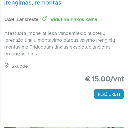
įrengimas, remontas
UAB,,Lankresta''
Vidutinė rinkos kaina
Atestuota įmonė atlieka vandentiekio,nuotekų
,drenažo tinklų montavimo darbus,valymo įrenginių
montavimą.Triduodam tinklus eksplotuojančioms
organizacijoms
Skuode
€ 15.00/vnt
PERŽIŪRĖTI