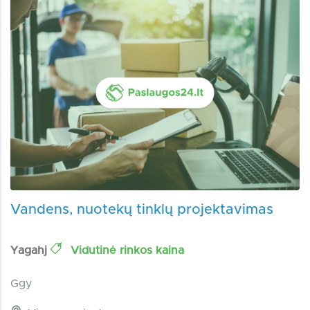
Vandens, nuotekų tinklų projektavimas
Yagahj
Vidutinė rinkos kaina
Ggy