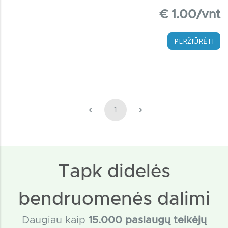
€ 1.00/vnt
PERŽIŪRĖTI
‹
›
1
Tapk didelės
bendruomenės dalimi
Daugiau kaip
15
.000 paslaugų teikėjų