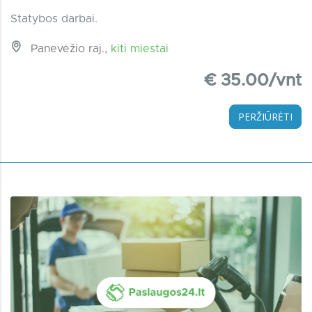
Statybos darbai.
Panevėžio raj.,
kiti miestai
€ 35.00/vnt
PERŽIŪRĖTI