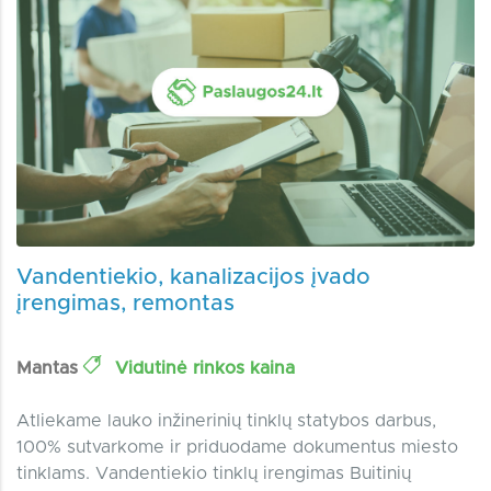
Vandentiekio, kanalizacijos įvado
įrengimas, remontas
Mantas
Vidutinė rinkos kaina
Atliekame lauko inžinerinių tinklų statybos darbus,
100% sutvarkome ir priduodame dokumentus miesto
tinklams. Vandentiekio tinklų irengimas Buitinių