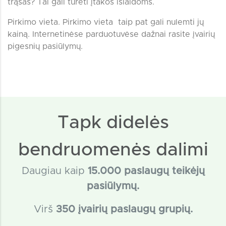
trąšas? Tai gali turėti įtakos išlaidoms.
Pirkimo vieta. Pirkimo vieta taip pat gali nulemti jų
kainą. Internetinėse parduotuvėse dažnai rasite įvairių
pigesnių pasiūlymų.
Tapk didelės
bendruomenės dalimi
Daugiau kaip
15
.000 paslaugų teikėjų
pasiūlymų.
Virš
350 įvairių paslaugų grupių.