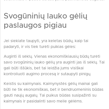
Svogūninių lauko gėlių
paslaugos pigiau
Jei siekiate taupyti, yra keletas būdų, kaip tai
padaryti, ir vis tiek turėti puikias gėles:
Auginti iš sėklų. Vienas ekonomiškiausių būdų turėti
savo svogūninių lauko gėlių yra auginti jas iš sėklų. Tai
gali būti iššūkis, bet tai leidžia jums visiškai
kontroliuoti augimo procesą ir sutaupyti pinigų.
Keistis su kaimynais. Kaimynystės gėlių mainai gali
būti ne tik ekonomiškas, bet ir bendruomeninis būdas
gauti naujų augalų. Tai puikus būdas susipažinti su
kaimynais ir pasidalinti savo meile gėlėms.