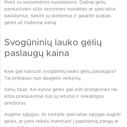
Pirkti su sezoninėmis nuolaidomis. Dažnai gėlių
parduotuvės siūlo sezonines nuolaidas ar specialius
pasiūlymus. Sekite jų skelbimus ir gaukite puikias
gėles už mažesnę kainą.
Svogūninių lauko gėlių
paslaugų kaina
Kiek gali kainuoti svogūninių lauko gėlių paslaugos?
Tai priklauso nuo daugelio veiksnių:
Gėlių tipas. Kai kurios gėlės gali būti brangesnės nei
kitos priklausomai nuo jų retumo ir reikalingos
priežiūros.
Augimo sąlygos. Ar turėsite specialias sąlygas auginti
gėles, ar jums reikės investuoti į papildomą įrangą ar