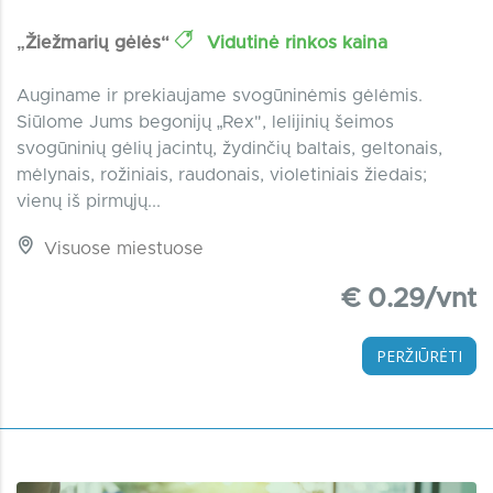
„Žiežmarių gėlės“
Vidutinė rinkos kaina
Auginame ir prekiaujame svogūninėmis gėlėmis.
Siūlome Jums begonijų „Rex", lelijinių šeimos
svogūninių gėlių jacintų, žydinčių baltais, geltonais,
mėlynais, rožiniais, raudonais, violetiniais žiedais;
vienų iš pirmųjų...
Visuose miestuose
€ 0.29/vnt
PERŽIŪRĖTI