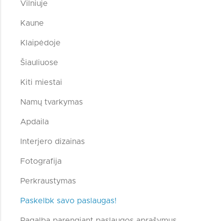
Vilniuje
Kaune
Klaipėdoje
Šiauliuose
Kiti miestai
Namų tvarkymas
Apdaila
Interjero dizainas
Fotografija
Perkraustymas
Paskelbk savo paslaugas!
Pagalba parengiant paslaugos aprašymus