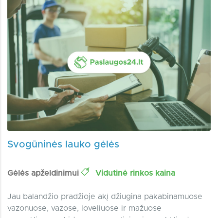
Svogūninės lauko gėlės
Gėlės apželdinimui
Vidutinė rinkos kaina
Jau balandžio pradžioje akį džiugina pakabinamuose
vazonuose, vazose, loveliuose ir mažuose