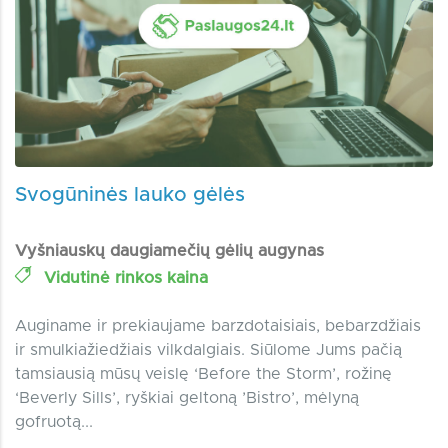
Svogūninės lauko gėlės
Vyšniauskų daugiamečių gėlių augynas
Vidutinė rinkos kaina
Auginame ir prekiaujame barzdotaisiais, bebarzdžiais
ir smulkiažiedžiais vilkdalgiais. Siūlome Jums pačią
tamsiausią mūsų veislę ‘Before the Storm’, rožinę
‘Beverly Sills’, ryškiai geltoną ’Bistro’, mėlyną
gofruotą...