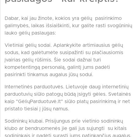
Dabar, kai jau žinote, kokios yra gėlių pasirinkimo
galimybės, laikas išsiaiškinti, kur galite rasti svogūninių
lauko gėlių paslaugas:
Vietiniai gėlių sodai. Aplankykite artimiausius gėlių
sodus, kad galėtumėte susipažinti su plačiausiomis
įvairias gėlių rūšimis. Šie sodai dažnai turi
kompetentingą personalą, galintį jums padėti
pasirinkti tinkamus augalus jūsų sodui.
Internetinės parduotuvės. Lietuvoje daug internetinių
parduotuvių siūlo patogų būdą įsigyti gėles. Svetainės
kaip "GėliųParduotuvė.lt" siūlo platų pasirinkimą ir net
pristato tiesiai į jūsų namus.
Sodininkų klubai. Prisijungus prie vietinio sodininkų
klubo ar bendruomenės jie gali jus sujungti su kitais
sodininkais ir padėti surasti jums patinkančius augalus.