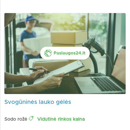
Svogūninės lauko gėlės
Sodo rožė
Vidutinė rinkos kaina