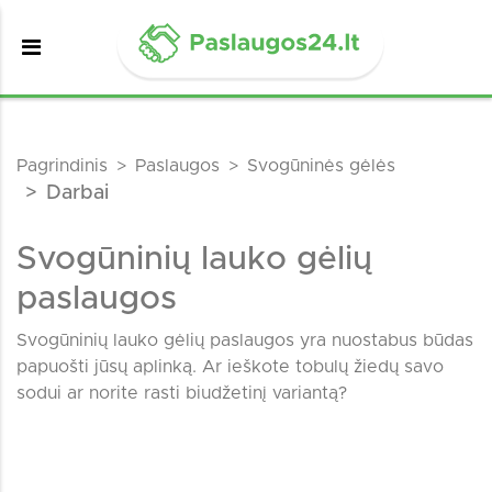
Pagrindinis
Paslaugos
Svogūninės gėlės
Darbai
Svogūninių lauko gėlių
paslaugos
Svogūninių lauko gėlių paslaugos yra nuostabus būdas
papuošti jūsų aplinką. Ar ieškote tobulų žiedų savo
sodui ar norite rasti biudžetinį variantą?