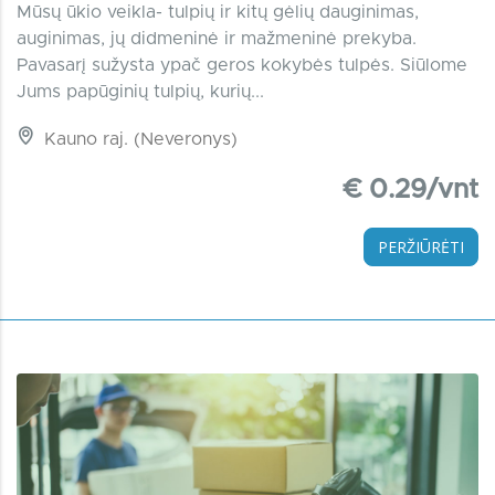
Mūsų ūkio veikla- tulpių ir kitų gėlių dauginimas,
auginimas, jų didmeninė ir mažmeninė prekyba.
Pavasarį sužysta ypač geros kokybės tulpės. Siūlome
Jums papūginių tulpių, kurių...
Kauno raj. (Neveronys)
€ 0.29/vnt
PERŽIŪRĖTI