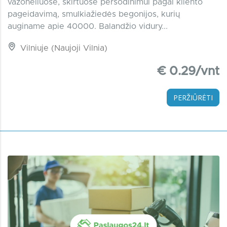
vazonėliuose, skirtuose persodinimui pagal kliento
pageidavimą, smulkiažiedės begonijos, kurių
auginame apie 40000. Balandžio vidury...
Vilniuje (Naujoji Vilnia)
€ 0.29/vnt
PERŽIŪRĖTI