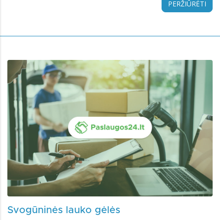
PERŽIŪRĖTI
Svogūninės lauko gėlės