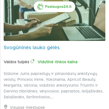
Svogūninės lauko gėlės
Vaidos tulpės
Vidutinė rinkos kaina
Siūlome Jums paprastųjų ir pilnavidurių ankstyvųjų
veislių: Princess Irene, Yokohama, Apricot Beauty,
Margarita, Verona; vidutinio ankstyvumo Triumfo ir
Darvino hibridinės; vėlyvosios: paprastos, lelijažiedės,
žaliažiedės, šeršnotosios,...
Visuose miestuose