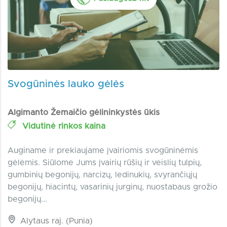
Svogūninės lauko gėlės
Algimanto Žemaičio gėlininkystės ūkis
Vidutinė rinkos kaina
Auginame ir prekiaujame įvairiomis svogūninėmis
gėlėmis. Siūlome Jums įvairių rūšių ir veislių tulpių,
gumbinių begonijų, narcizų, ledinukių, svyrančiųjų
begonijų, hiacintų, vasarinių jurginų, nuostabaus grožio
begonijų...
Alytaus raj. (Punia)