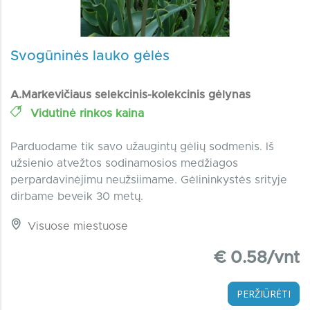
Svogūninės lauko gėlės
A.Markevičiaus selekcinis-kolekcinis gėlynas
Vidutinė rinkos kaina
Parduodame tik savo užaugintų gėlių sodmenis. Iš
užsienio atvežtos sodinamosios medžiagos
perpardavinėjimu neužsiimame. Gėlininkystės srityje
dirbame beveik 30 metų.
Visuose miestuose
€ 0.58/vnt
PERŽIŪRĖTI