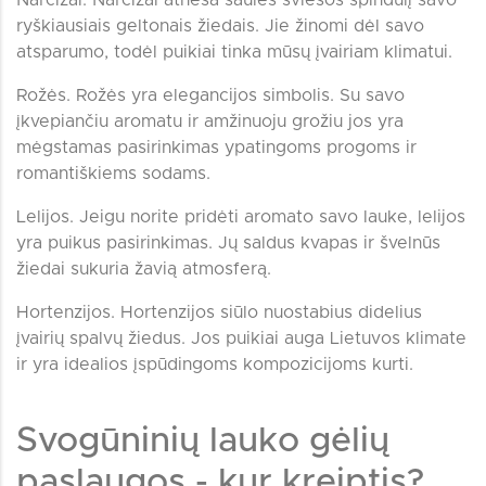
ryškiausiais geltonais žiedais. Jie žinomi dėl savo
atsparumo, todėl puikiai tinka mūsų įvairiam klimatui.
Rožės. Rožės yra elegancijos simbolis. Su savo
įkvepiančiu aromatu ir amžinuoju grožiu jos yra
mėgstamas pasirinkimas ypatingoms progoms ir
romantiškiems sodams.
Lelijos. Jeigu norite pridėti aromato savo lauke, lelijos
yra puikus pasirinkimas. Jų saldus kvapas ir švelnūs
žiedai sukuria žavią atmosferą.
Hortenzijos. Hortenzijos siūlo nuostabius didelius
įvairių spalvų žiedus. Jos puikiai auga Lietuvos klimate
ir yra idealios įspūdingoms kompozicijoms kurti.
Svogūninių lauko gėlių
paslaugos - kur kreiptis?