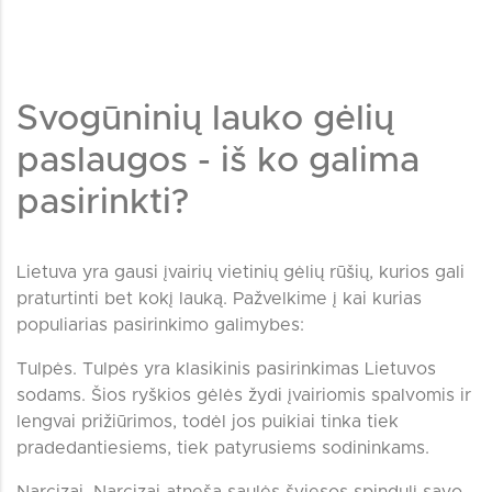
Svogūninių lauko gėlių
paslaugos - iš ko galima
pasirinkti?
Lietuva yra gausi įvairių vietinių gėlių rūšių, kurios gali
praturtinti bet kokį lauką. Pažvelkime į kai kurias
populiarias pasirinkimo galimybes:
Tulpės. Tulpės yra klasikinis pasirinkimas Lietuvos
sodams. Šios ryškios gėlės žydi įvairiomis spalvomis ir
lengvai prižiūrimos, todėl jos puikiai tinka tiek
pradedantiesiems, tiek patyrusiems sodininkams.
Narcizai. Narcizai atneša saulės šviesos spindulį savo