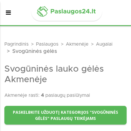
Pagrindinis
Paslaugos
Akmenėje
Augalai
Svogūninės gėlės
Svogūninės lauko gėlės
Akmenėje
Akmenėje rasti:
4
paslaugų pasiūlymai
PASKELBKITE UŽDUOTĮ KATEGORIJOS "SVOGŪNINĖS
GĖLĖS" PASLAUGŲ TEIKĖJAMS