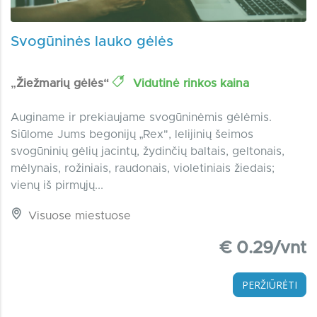
Svogūninės lauko gėlės
„Žiežmarių gėlės“
Vidutinė rinkos kaina
Auginame ir prekiaujame svogūninėmis gėlėmis.
Siūlome Jums begonijų „Rex", lelijinių šeimos
svogūninių gėlių jacintų, žydinčių baltais, geltonais,
mėlynais, rožiniais, raudonais, violetiniais žiedais;
vienų iš pirmųjų...
Visuose miestuose
€ 0.29/vnt
PERŽIŪRĖTI