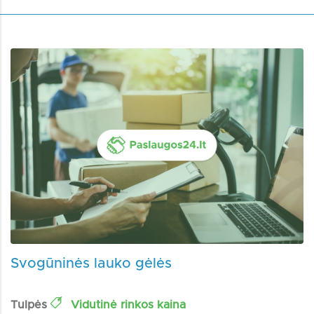
Svogūninės lauko gėlės
Tulpės
Vidutinė rinkos kaina