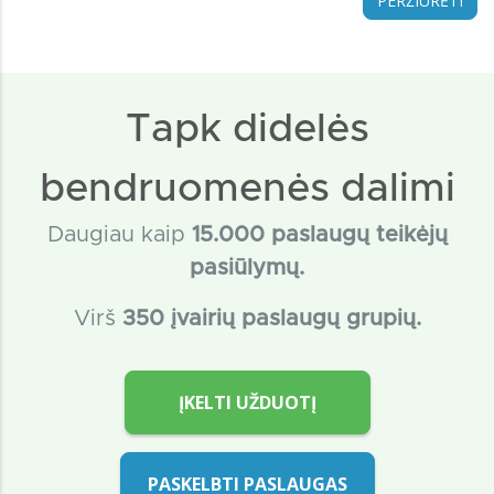
PERŽIŪRĖTI
Tapk didelės
bendruomenės dalimi
Daugiau kaip
15
.000 paslaugų teikėjų
pasiūlymų.
Virš
350 įvairių paslaugų grupių.
ĮKELTI UŽDUOTĮ
PASKELBTI PASLAUGAS