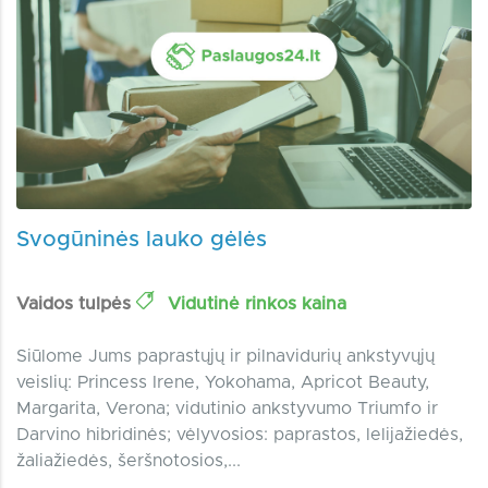
Svogūninės lauko gėlės
Vaidos tulpės
Vidutinė rinkos kaina
Siūlome Jums paprastųjų ir pilnavidurių ankstyvųjų
veislių: Princess Irene, Yokohama, Apricot Beauty,
Margarita, Verona; vidutinio ankstyvumo Triumfo ir
Darvino hibridinės; vėlyvosios: paprastos, lelijažiedės,
žaliažiedės, šeršnotosios,...