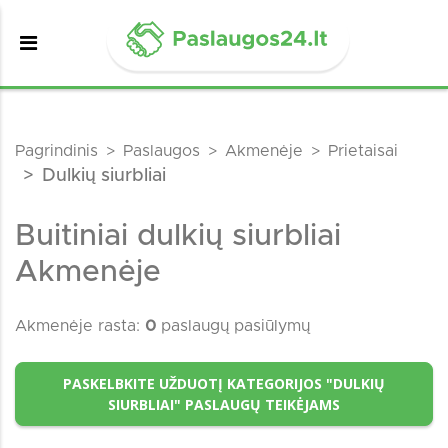
Pagrindinis
Paslaugos
Akmenėje
Prietaisai
Dulkių siurbliai
Buitiniai dulkių siurbliai
Akmenėje
Akmenėje rasta:
0
paslaugų pasiūlymų
PASKELBKITE UŽDUOTĮ KATEGORIJOS "DULKIŲ
SIURBLIAI" PASLAUGŲ TEIKĖJAMS