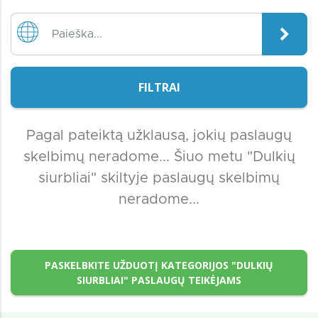
FILTRAI
Pagal pateiktą užklausą, jokių paslaugų
skelbimų neradome... Šiuo metu "Dulkių
siurbliai" skiltyje paslaugų skelbimų
neradome...
PASKELBKITE UŽDUOTĮ KATEGORIJOS "DULKIŲ
SIURBLIAI" PASLAUGŲ TEIKĖJAMS