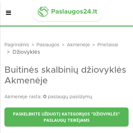
Pagrindinis
Paslaugos
Akmenėje
Prietaisai
Džiovyklės
Buitinės skalbinių džiovyklės
Akmenėje
Akmenėje rasta:
0
paslaugų pasiūlymų
PASKELBKITE UŽDUOTĮ KATEGORIJOS "DŽIOVYKLĖS"
PASLAUGŲ TEIKĖJAMS