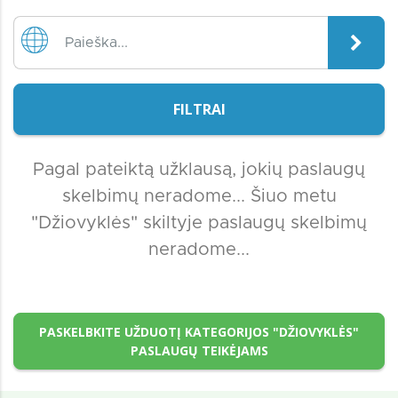
FILTRAI
Pagal pateiktą užklausą, jokių paslaugų
skelbimų neradome... Šiuo metu
"Džiovyklės" skiltyje paslaugų skelbimų
neradome...
PASKELBKITE UŽDUOTĮ KATEGORIJOS "DŽIOVYKLĖS"
PASLAUGŲ TEIKĖJAMS