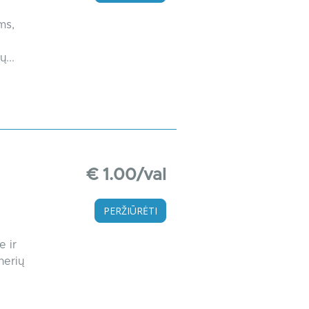
ms,
...
€ 1.00/val
PERŽIŪRĖTI
e ir
nerių