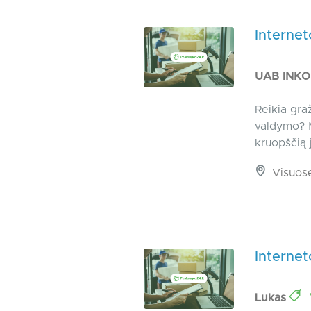
Internet
UAB INK
Reikia gra
valdymo? M
kruopščią j
Visuos
Internet
Lukas