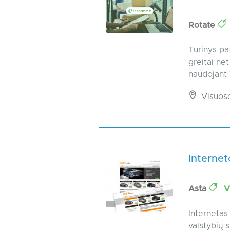
Rotate
Turinys pa
greitai ne
naudojant 
Visuos
Internet
Asta
Vi
Internetas 
valstybių 