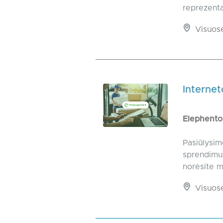
reprezentac
Visuos
Internet
Elephent
Pasiūlysime
sprendimus
norėsite m
Visuos