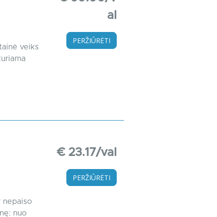
al
PERŽIŪRĖTI
tainė veiks
kuriama
€ 23.17/val
PERŽIŪRĖTI
ir nepaiso
inę: nuo