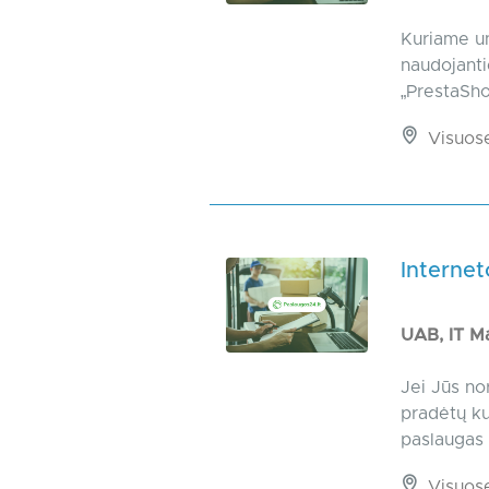
Kuriame un
naudojanti
„PrestaSho
Visuos
Internet
UAB, IT M
Jei Jūs no
pradėtų ku
paslaugas 
Visuos