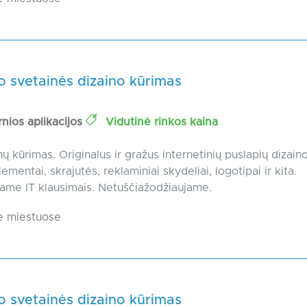
o svetainės dizaino kūrimas
nios aplikacijos
Vidutinė rinkos kaina
ų kūrimas. Originalus ir gražus internetinių puslapių dizain
ementai, skrajutės, reklaminiai skydeliai, logotipai ir kita.
ame IT klausimais. Netuščiažodžiaujame.
e miestuose
o svetainės dizaino kūrimas