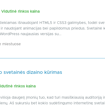
Vidutinė rinkos kaina
tiekiamas išnaudojant HTML5 ir CSS3 galimybes, todėl sve
t ir naudojant animacijas bei papildomus priedus. Svetainė 
WordPress naujausias versijas su...
e miestuose
o svetainės dizaino kūrimas
dutinė rinkos kaina
vilioja daugelį įmonių tuo, kad turi masiškiausią auditoriją 
sienų. Aš sukursiu bet kokio sudėtingumo internetinę sveta