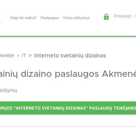
Prisijungti
/
Kaip tai veikia?
Paslaugos
Visos užduotys
enėje
IT
Interneto svetainių dizainas
tainių dizaino paslaugos Akmen
siūlymų
RIJOS "INTERNETO SVETAINIŲ DIZAINAS" PASLAUGŲ TEIKĖJAM