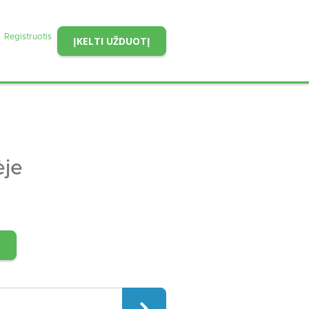
Registruotis
ĮKELTI UŽDUOTĮ
ėje
S