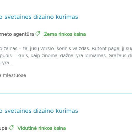
o svetainės dizaino kūrimas
erneto agentūra
Žema rinkos kaina
dizainas – tai jūsų verslo išorinis vaizdas. Būtent pagal jį 
spūdis – kuris, kaip žinoma, dažnai yra lemiamas. Gražaus d
yra...
e miestuose
o svetainės dizaino kūrimas
upė
Vidutinė rinkos kaina