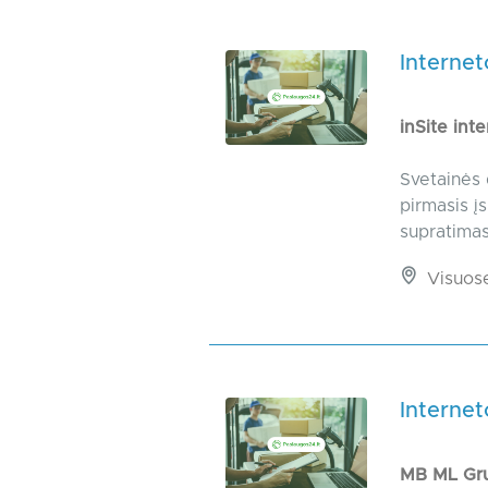
Internet
inSite int
Svetainės 
pirmasis į
supratimas 
Visuos
Internet
MB ML Gr