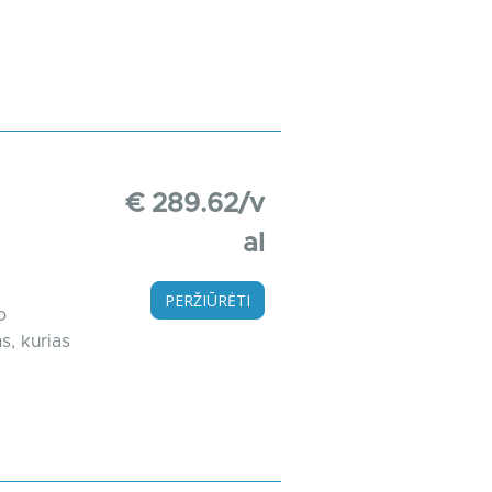
€ 289.62/v
al
PERŽIŪRĖTI
o
s, kurias