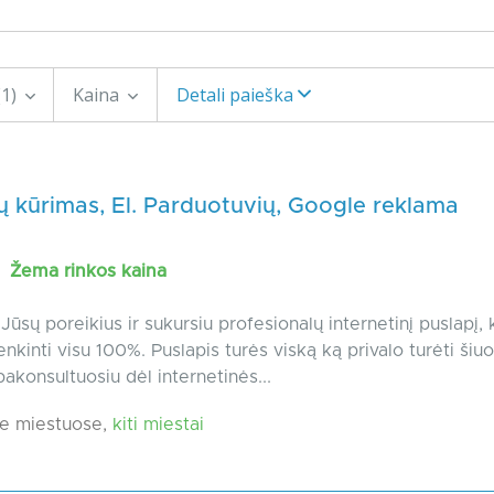
(1)
Kaina
Detali paieška
ų kūrimas, El. Parduotuvių, Google reklama
Žema rinkos kaina
 į Jūsų poreikius ir sukursiu profesionalų internetinį puslapį, 
nkinti visu 100%. Puslapis turės viską ką privalo turėti šiuol
pakonsultuosiu dėl internetinės...
e miestuose,
kiti miestai