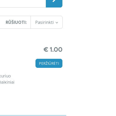
RŪŠIUOTI:
Pasirinkti
€ 1.00
PERŽIŪRĖTI
kuriuo
aikiniai