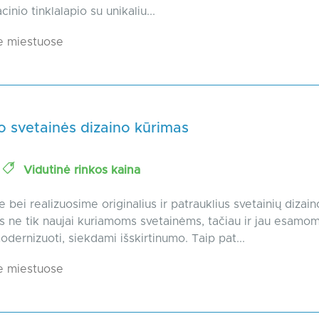
inio tinklalapio su unikaliu...
e miestuose
o svetainės dizaino kūrimas
o
Vidutinė rinkos kaina
 bei realizuosime originalius ir patrauklius svetainių dizain
 ne tik naujai kuriamoms svetainėms, tačiau ir jau esamom
odernizuoti, siekdami išskirtinumo. Taip pat...
e miestuose