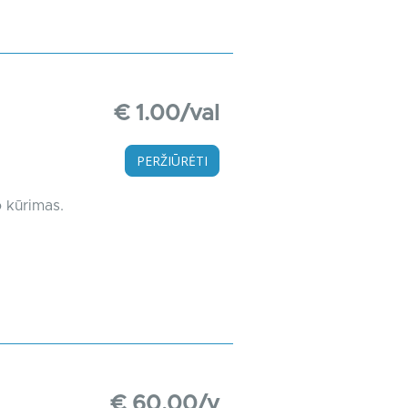
€ 1.00/val
PERŽIŪRĖTI
o kūrimas.
€ 60.00/v