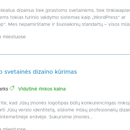
ikalius dizainus tiek įprastoms svetainėms, tiek tinklalapia
ems tokias turinio valdymo sistemas kaip „WordPress“ ar
p“. Mes nepamirštame ir šiuolaikinių standartų – visos mūsų
e miestuose
o svetainės dizaino kūrimas
arks
Vidutinė rinkos kaina
rite, kad Jūsų įmonės logotipas būtų konkurencingas rinkoj
rti Jūsų verslo identitetą, siūlome mūsų profesionalių dizai
internetinėje erdvėje. Sukursime įmonės...
e miestuose