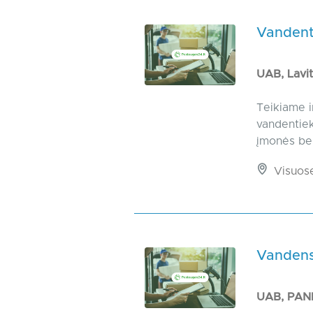
Vandenti
UAB, Lavi
Teikiame i
vandentiek
įmonės bei
Visuos
Vandens
UAB, PA