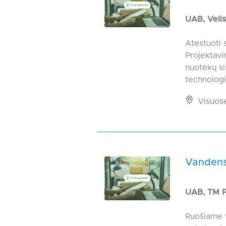
UAB, Velis
Atestuoti 
Projektavi
nuotėkų si
technologin
Visuos
Vandens
UAB, TM 
Ruošiame v