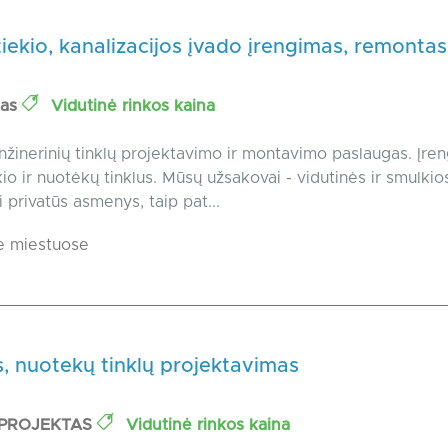
ekio, kanalizacijos įvado įrengimas, remontas
tas
Vidutinė rinkos kaina
nžinerinių tinklų projektavimo ir montavimo paslaugas. Įre
io ir nuotėkų tinklus. Mūsų užsakovai - vidutinės ir smulkio
 privatūs asmenys, taip pat...
e miestuose
, nuotekų tinklų projektavimas
NPROJEKTAS
Vidutinė rinkos kaina