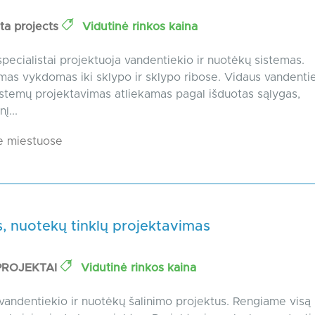
ta projects
Vidutinė rinkos kaina
specialistai projektuoja vandentiekio ir nuotėkų sistemas.
mas vykdomas iki sklypo ir sklypo ribose. Vidaus vandentie
stemų projektavimas atliekamas pagal išduotas sąlygas,
į...
e miestuose
, nuotekų tinklų projektavimas
PROJEKTAI
Vidutinė rinkos kaina
andentiekio ir nuotėkų šalinimo projektus. Rengiame visą i