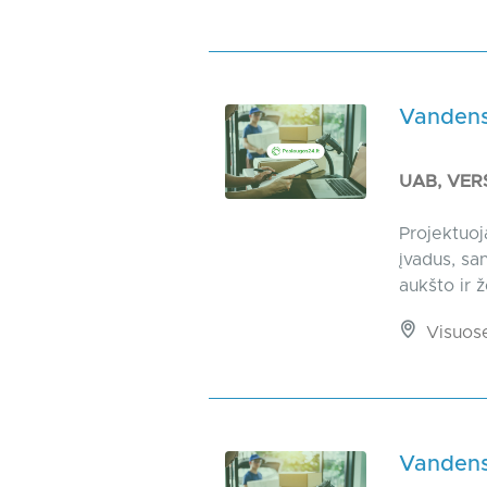
Vandens
UAB, VER
Projektuoj
įvadus, san
aukšto ir 
Visuos
Vandens