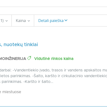
(1)
Kaina
Detali paieška
 nuotekų tinklai
MOINŽINERIJA
Vidutinė rinkos kaina
darbai: -Vandentiekio įvado, trasos ir vandens apskaitos m
ietos parinkimas. -Šalto, karšto ir cirkuliacinio vandentiek
parinkimas. -Karšto ir šalto...
e miestuose