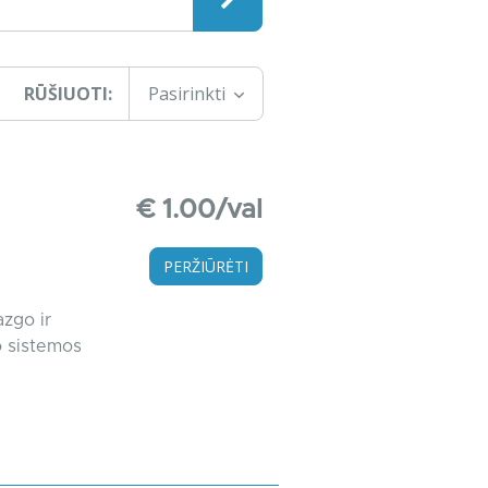
RŪŠIUOTI:
Pasirinkti
€ 1.00/val
PERŽIŪRĖTI
azgo ir
io sistemos