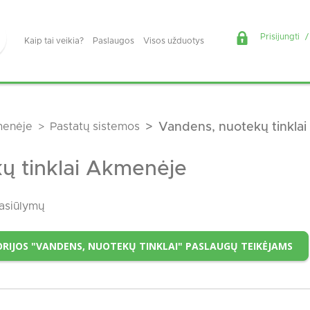
Prisijungti
/
Kaip tai veikia?
Paslaugos
Visos užduotys
enėje
Pastatų sistemos
Vandens, nuotekų tinklai
ų tinklai Akmenėje
asiūlymų
RIJOS "VANDENS, NUOTEKŲ TINKLAI" PASLAUGŲ TEIKĖJAMS