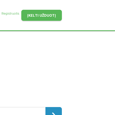
Registruotis
ĮKELTI UŽDUOTĮ