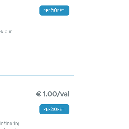
PERŽIŪRĖTI
kio ir
€ 1.00/val
PERŽIŪRĖTI
nžinerinį