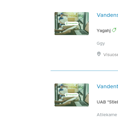
Vandens
Yagahj
Ggy
Visuos
Vandenti
UAB "Stie
Atliekame 