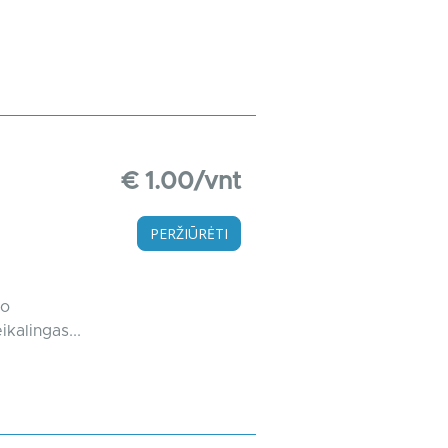
€ 1.00/vnt
PERŽIŪRĖTI
mo
kalingas...