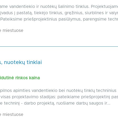
ame vandentiekio ir nuotėkų šalinimo tinklus. Projektuoja
įvadus į pastatą, tiekėjo tinklus, gręžinius, siurblines ir val
. Pateiksime priešprojektinius pasiūlymus, parengsime techni
e miestuose
 nuotekų tinklai
dutinė rinkos kaina
ilnos apimties vandentiekio bei nuotėkų tinklų techninius 
visas projektavimo stadijas: pateikiame priešprojektinį pa
 techninį - darbo projektą, ruošiame darbų saugos ir...
e miestuose