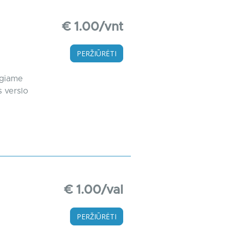
€ 1.00/vnt
PERŽIŪRĖTI
ngiame
s verslo
€ 1.00/val
PERŽIŪRĖTI