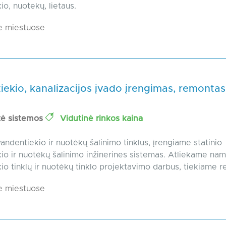
io, nuotekų, lietaus.
e miestuose
ekio, kanalizacijos įvado įrengimas, remontas
tė sistemos
Vidutinė rinkos kaina
andentiekio ir nuotėkų šalinimo tinklus, įrengiame statinio
io ir nuotėkų šalinimo inžinerines sistemas. Atliekame na
io tinklų ir nuotėkų tinklo projektavimo darbus, tiekiame rei
e miestuose