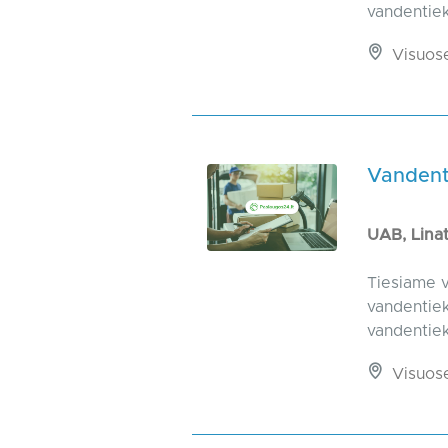
vandentiek
Visuos
Vandenti
UAB, Lina
Tiesiame v
vandentiek
vandentiek
Visuos