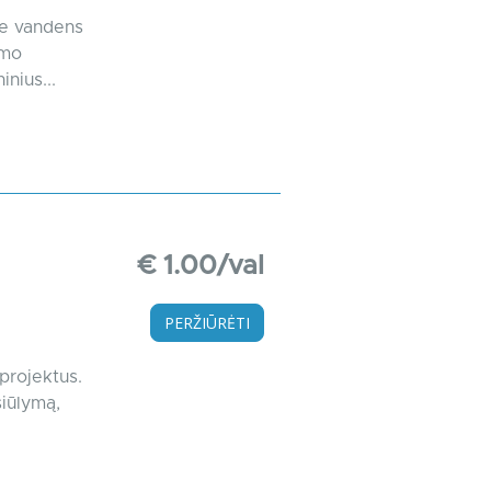
me vandens
ymo
nius...
€ 1.00/val
PERŽIŪRĖTI
projektus.
siūlymą,