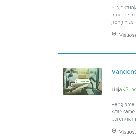
Projektuoj
ir nuotėkų 
įrenginius
Visuos
Vandens,
Lilija
Vi
Rengiame p
Atliekame 
parengiame
Visuos