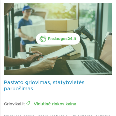
Pastato griovimas, statybvietės
paruošimas
Griovikai.lt
Vidutinė rinkos kaina