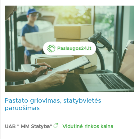
Pastato griovimas, statybvietės
paruošimas
UAB " MM Statyba"
Vidutinė rinkos kaina