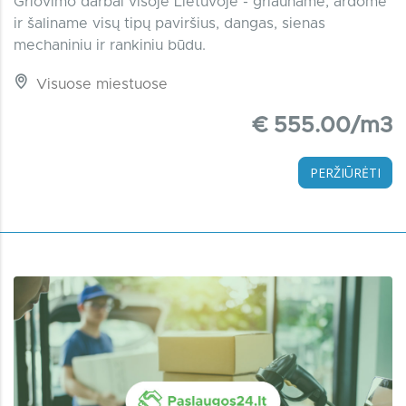
Griovimo darbai visoje Lietuvoje - griauname, ardome
ir šaliname visų tipų paviršius, dangas, sienas
mechaniniu ir rankiniu būdu.
Visuose miestuose
€ 555.00/m3
PERŽIŪRĖTI