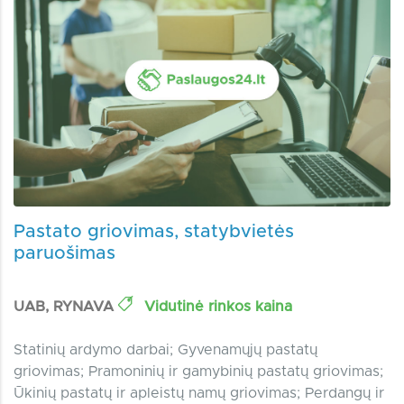
Pastato griovimas, statybvietės
paruošimas
UAB, RYNAVA
Vidutinė rinkos kaina
Statinių ardymo darbai; Gyvenamųjų pastatų
griovimas; Pramoninių ir gamybinių pastatų griovimas;
Ūkinių pastatų ir apleistų namų griovimas; Perdangų ir