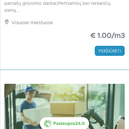
pamatų griovimo darbai;Pertvarinių bei nešančių
sienų...
Visuose miestuose
€ 1.00/m3
PERŽIŪRĖTI