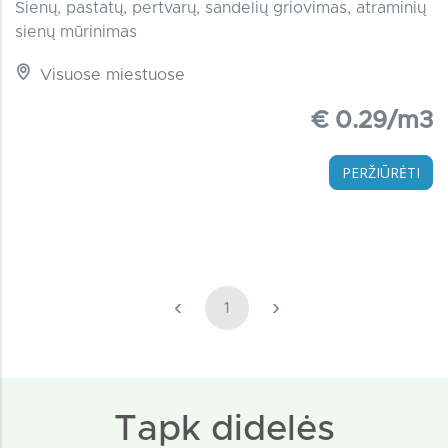
Sienų, pastatų, pertvarų, sandelių griovimas, atraminių
sienų mūrinimas
Visuose miestuose
€ 0.29/m3
PERŽIŪRĖTI
‹
›
1
Tapk didelės