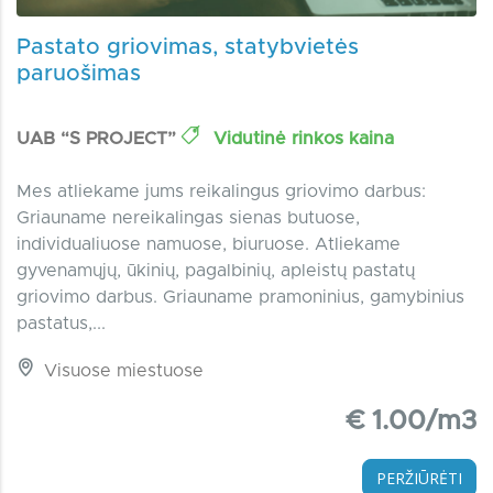
Pastato griovimas, statybvietės
paruošimas
UAB “S PROJECT”
Vidutinė rinkos kaina
Mes atliekame jums reikalingus griovimo darbus:
Griauname nereikalingas sienas butuose,
individualiuose namuose, biuruose. Atliekame
gyvenamųjų, ūkinių, pagalbinių, apleistų pastatų
griovimo darbus. Griauname pramoninius, gamybinius
pastatus,...
Visuose miestuose
€ 1.00/m3
PERŽIŪRĖTI