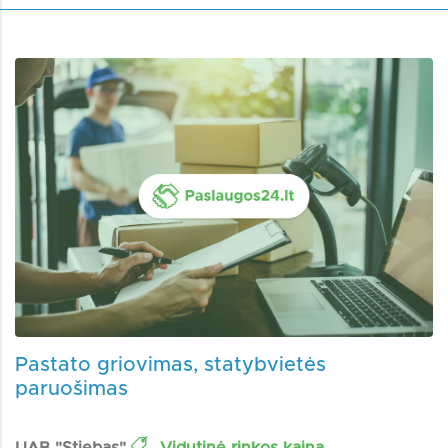
Pastato griovimas, statybvietės
paruošimas
UAB "Stiebas"
Vidutinė rinkos kaina