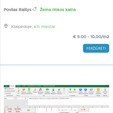
Povilas Raišys
Žema rinkos kaina
Klaipėdoje,
kiti miestai
€ 5.00 - 10.00/m2
PERŽIŪRĖTI