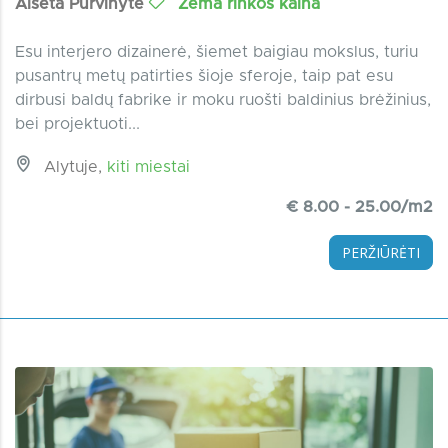
Aiseta Purvinytė
Žema rinkos kaina
Esu interjero dizainerė, šiemet baigiau mokslus, turiu
pusantrų metų patirties šioje sferoje, taip pat esu
dirbusi baldų fabrike ir moku ruošti baldinius brėžinius,
bei projektuoti...
Alytuje,
kiti miestai
€ 8.00 - 25.00/m2
PERŽIŪRĖTI