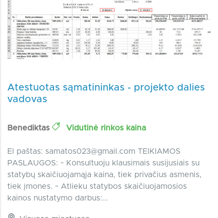
Atestuotas sąmatininkas - projekto dalies
vadovas
Benediktas
Vidutinė rinkos kaina
El paštas:
samatos023@gmail.com
TEIKIAMOS
PASLAUGOS: ~ Konsultuoju klausimais susijusiais su
statybų skaičiuojamąja kaina, tiek privačius asmenis,
tiek įmones. ~ Atlieku statybos skaičiuojamosios
kainos nustatymo darbus:...