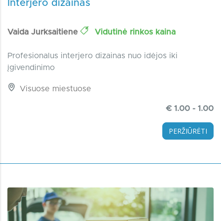
Interjero dizainas
Vaida Jurksaitiene
Vidutinė rinkos kaina
Profesionalus interjero dizainas nuo idėjos iki
įgivendinimo
Visuose miestuose
€ 1.00 - 1.00
PERŽIŪRĖTI