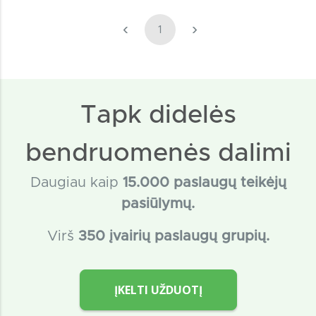
‹
›
1
Tapk didelės
bendruomenės dalimi
Daugiau kaip
15
.000 paslaugų teikėjų
pasiūlymų.
Virš
350 įvairių paslaugų grupių.
ĮKELTI UŽDUOTĮ