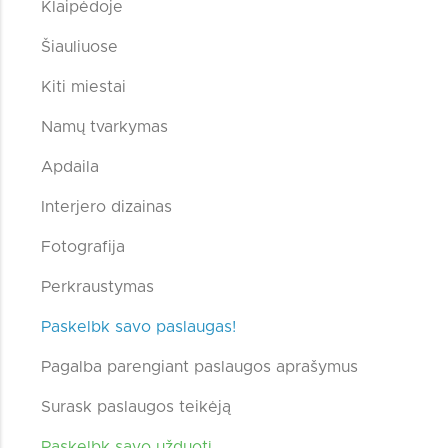
Klaipėdoje
Šiauliuose
Kiti miestai
Namų tvarkymas
Apdaila
Interjero dizainas
Fotografija
Perkraustymas
Paskelbk savo paslaugas!
Pagalba parengiant paslaugos aprašymus
Surask paslaugos teikėją
Paskelbk savo užduotį