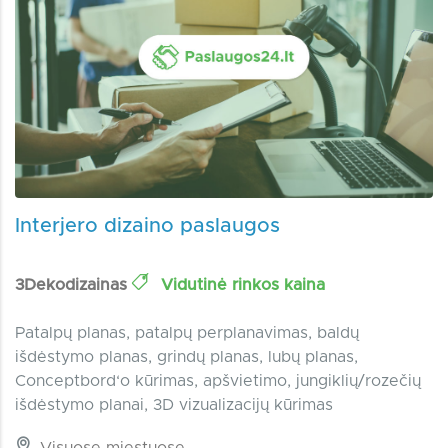
Interjero dizaino paslaugos
3Dekodizainas
Vidutinė rinkos kaina
Patalpų planas, patalpų perplanavimas, baldų
išdėstymo planas, grindų planas, lubų planas,
Conceptbord‘o kūrimas, apšvietimo, jungiklių/rozečių
išdėstymo planai, 3D vizualizacijų kūrimas
Visuose miestuose