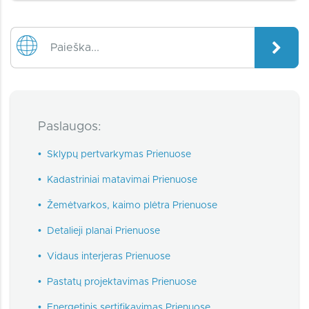
Paslaugos:
•
Sklypų pertvarkymas Prienuose
•
Kadastriniai matavimai Prienuose
•
Žemėtvarkos, kaimo plėtra Prienuose
•
Detalieji planai Prienuose
•
Vidaus interjeras Prienuose
•
Pastatų projektavimas Prienuose
•
Energetinis sertifikavimas Prienuose