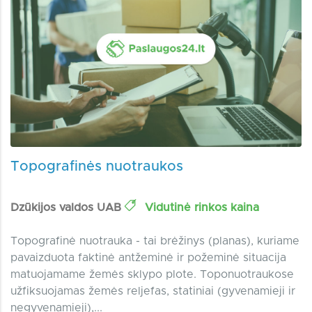
Topografinės nuotraukos
Dzūkijos valdos UAB
Vidutinė rinkos kaina
Topografinė nuotrauka - tai brėžinys (planas), kuriame
pavaizduota faktinė antžeminė ir požeminė situacija
matuojamame žemės sklypo plote. Toponuotraukose
užfiksuojamas žemės reljefas, statiniai (gyvenamieji ir
negyvenamieji),...