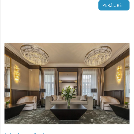
PERŽIŪRĖTI