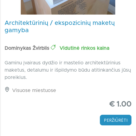
Architektūrinių / ekspozicinių maketų
gamyba
Dominykas Žvirblis
Vidutinė rinkos kaina
Gaminu įvairaus dydžio ir mastelio architektūrinius
maketus, detalumu ir išpildymo būdu atitinkančius jūsų
poreikius.
Visuose miestuose
€ 1.00
PERŽIŪRĖTI