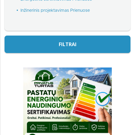
•
Inžinerinis projektavimas Prienuose
FILTRAI